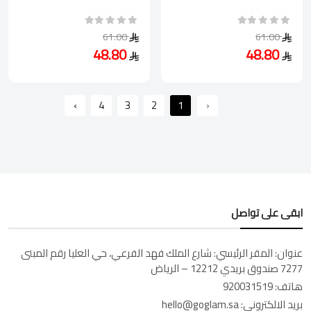
61.00
61.00
48.80
48.80
›
4
3
2
1
‹
ابقى على تواصل
عنوان:
المقر الرئيسي: شارع الملك فهد الفرعي، حي العليا رقم المبنى
7277 صندوق بريدي 12212 – الرياض
هاتف:
920031519
بريد الالكتروني:
hello@goglam.sa