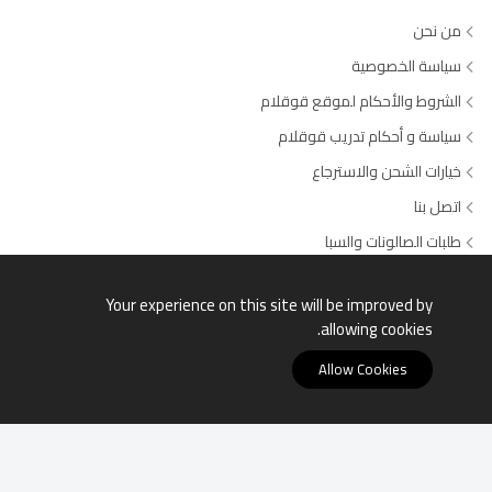
من نحن
سياسة الخصوصية
الشروط والأحكام لموقع قوقلام
سياسة و أحكام تدريب قوقلام
خيارات الشحن والاسترجاع
اتصل بنا
طلبات الصالونات والسبا
وسائل الدفع المتاحة
Your experience on this site will be improved by
allowing cookies.
Allow Cookies
قوقلام © جميع الحقوق محفوظة السجل التجاري: 4030504649 -
الرقم الضريبي:311600521500003