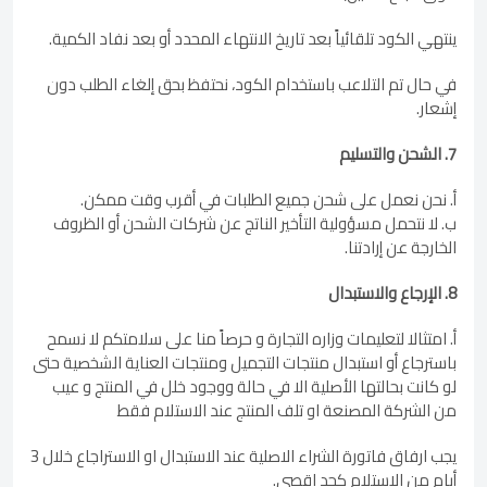
ينتهي الكود تلقائياً بعد تاريخ الانتهاء المحدد أو بعد نفاد الكمية.
في حال تم التلاعب باستخدام الكود، نحتفظ بحق إلغاء الطلب دون
إشعار.
7. الشحن والتسليم
أ. نحن نعمل على شحن جميع الطلبات في أقرب وقت ممكن.
ب. لا نتحمل مسؤولية التأخير الناتج عن شركات الشحن أو الظروف
الخارجة عن إرادتنا.
8. الإرجاع والاستبدال
أ. امتثالا لتعليمات وزاره التجارة و حرصاً منا على سلامتكم لا نسمح
باسترجاع أو استبدال منتجات التجميل ومنتجات العناية الشخصية حتى
لو كانت بحالتها الأصلية الا في حالة ووجود خلل في المنتج و عيب
من الشركة المصنعة او تلف المنتج عند الاستلام فقط
يجب ارفاق فاتورة الشراء الاصلية عند الاستبدال او الاستراجاع خلال 3
أيام من الاستلام كحد اقصى.