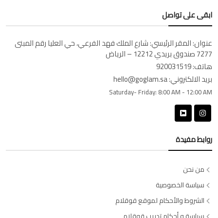
ابقى على تواصل
عنوان:
المقر الرئيسي: شارع الملك فهد الفرعي، حي العليا رقم المبنى
7277 صندوق بريدي 12212 – الرياض
هاتف:
920031519
بريد الالكتروني:
hello@goglam.sa
Saturday- Friday:
8:00 AM - 12:00 AM
روابط مفيدة
من نحن
سياسة الخصوصية
الشروط والأحكام لموقع قوقلام
سياسة و أحكام تدريب قوقلام