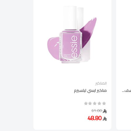
المناكير
سف...
مناكير ايسي ليلسيزم
61.00
48.80