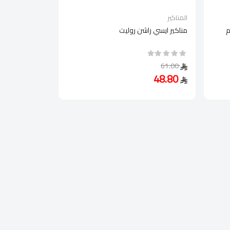
المناكير
م
مناكير ايسي راشن روليت
61.00
48.80