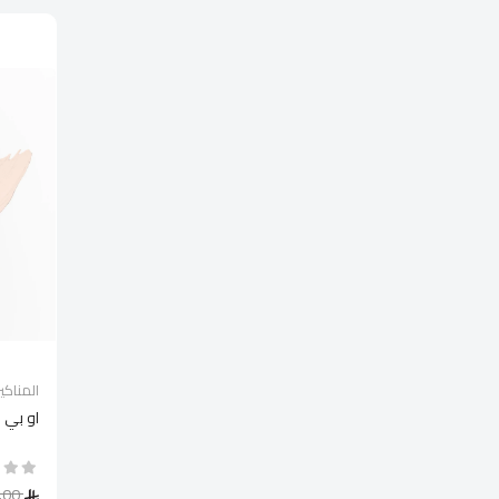
المناكير
او بي 
79.00