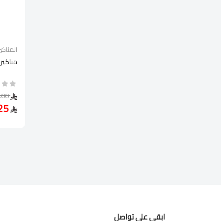
المناكير
مناكير
71.00
53.25
ابقى على تواصل