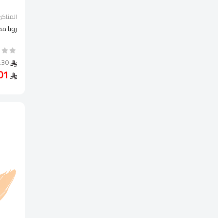
المناكير
زويا مجد
34.30
24.01