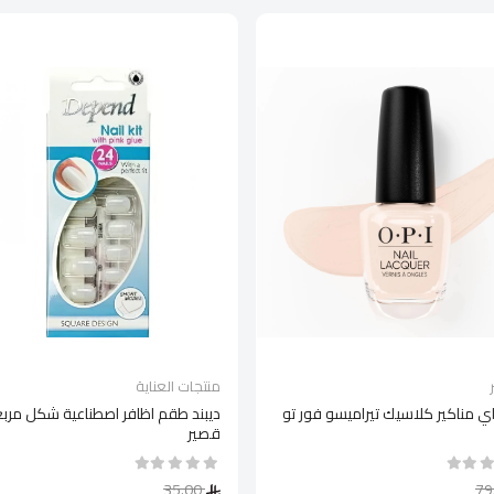
منتجات العناية
اي مناكير كلاسيك تيراميسو فور تو
ديبند طقم اظافر اصطناعية شكل مربع
قصير
35.00