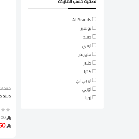
تصفية حسب الماركة
All Brands
بولفير
ديبند
ايسي
فلورمار
جليتز
كاتيا
او بي اي
منتجات 
اورلي
ديبند م
زويا
50.00
37.50