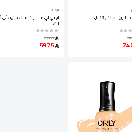
المناكير
د للون المناكير 15مل
او بي اي مناكير كلاسيك ستوب آي آ
بلَش...
79.00
59.25