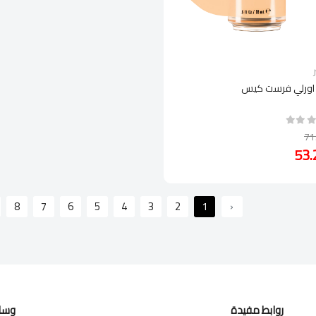
 اورلي فرست كيس
8
7
6
5
4
3
2
1
‹
روابط مفيدة
وسائ