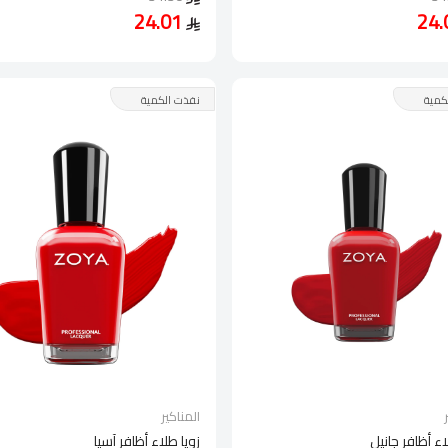
24.01
كمية
نفذت الكمية
المناكير
اء أظافر جانيل
زويا طلاء أظافر آسيا