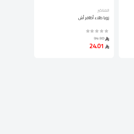
المناكير
زويا طلاء أظافر أش
34.30
24.01