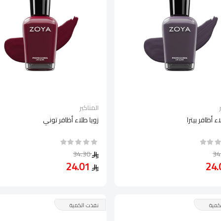
المناكير
ء أظافر بيترا
زويا طلاء أظافر توني
34.30
24.01
كمية
نفذت الكمية