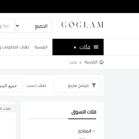
فئات
▾
الرئيسية
طلبات الصالونات و
الرئيسية
متجر
مرشح سريع
صنف حسب:
نفذت ال
فئات التسوق
المناكير