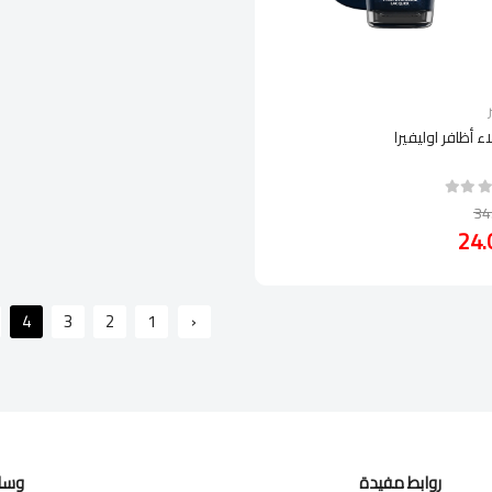
اء أظافر اوليفيرا
4
3
2
1
‹
روابط مفيدة
وسائ