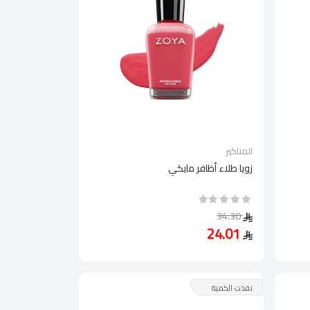
المناكير
زويا طلاء أظافر مايكي
34.30
24.01
نفذت الكمية