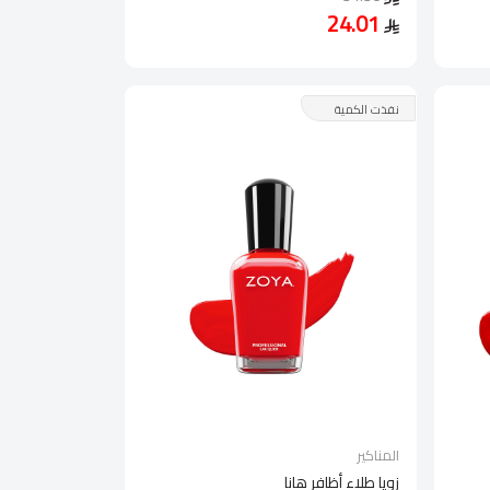
24.01
نفذت الكمية
المناكير
زويا طلاء أظافر هانا