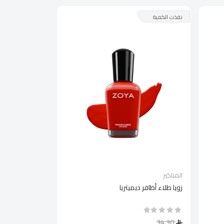
نفذت الكمية
المناكير
زويا طلاء أظافر ديميتريا
34.30