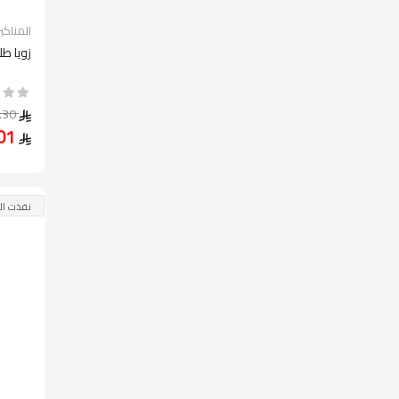
المناكير
زويا طل
34.30
24.01
نفذت ال