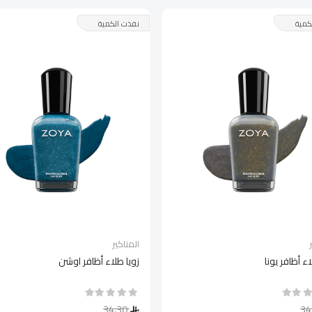
كمية
نفذت الكمية
المناكير
اء أظافر يونا
زويا طلاء أظافر اوشن
34.30