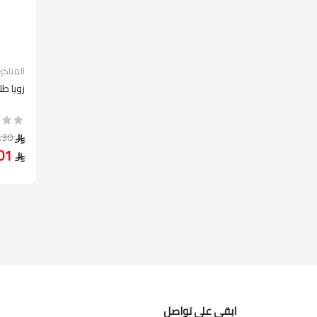
المناكير
زويا طل
34.30
24.01
ابقى على تواصل