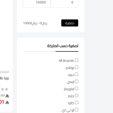
-
تصفية
ريال
0
ريال
10000
تصفية حسب الماركة
All Brands
بولفير
المناكير
ديبند
زويا ط
ايسي
فلورمار
34.30
جليتز
24.01
كاتيا
او بي اي