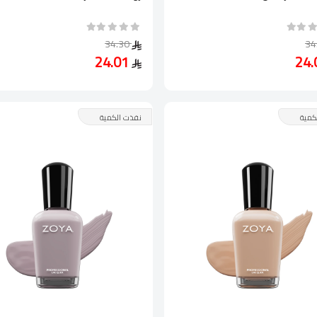
34.30
24.01
كمية
نفذت الكمية