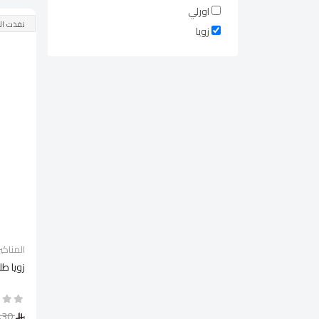
اورلي
نفذت ال
زويا
المناكير
زويا طل
34.30