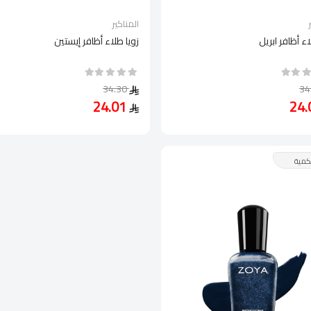
المناكير
اء أظافر ابريل
زويا طلاء أظافر إيستين
34.30
24.01
كمية