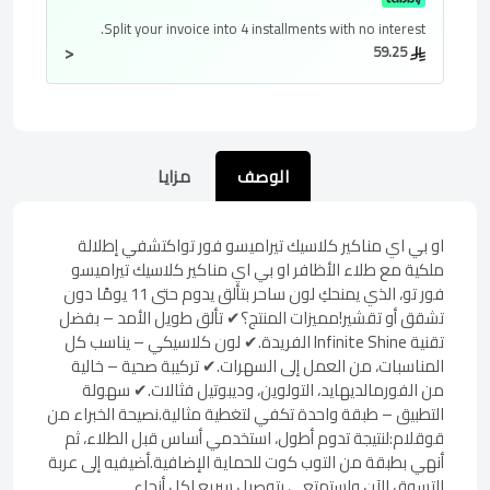
Split your invoice into
4 installments
with no interest.
<
59.25
الوصف
مزايا
او بي اي مناكير كلاسيك تيراميسو فور تواكتشفي إطلالة
ملكية مع طلاء الأظافر او بي اي مناكير كلاسيك تيراميسو
فور تو، الذي يمنحكِ لون ساحر بتألق يدوم حتى 11 يومًا دون
تشقق أو تقشير!مميزات المنتج؟✔ تألق طويل الأمد – بفضل
تقنية Infinite Shine الفريدة.✔ لون كلاسيكي – يناسب كل
المناسبات، من العمل إلى السهرات.✔ تركيبة صحية – خالية
من الفورمالديهايد، التولوين، وديبوتيل فثالات.✔ سهولة
التطبيق – طبقة واحدة تكفي لتغطية مثالية.نصيحة الخبراء من
قوقلام:لنتيجة تدوم أطول، استخدمي أساس قبل الطلاء، ثم
أنهي بطبقة من التوب كوت للحماية الإضافية.أضيفيه إلى عربة
التسوق الآن واستمتعي بتوصيل سريع لكل أنحاء