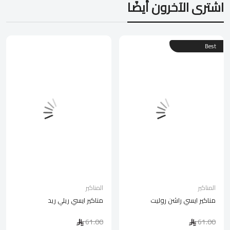
اشترى الآخرون أيضًا
Best
المناكير
المناكير
مناكير ايسي راشن روليت
مناكير ايسي ريلي ريد
61.00
61.00