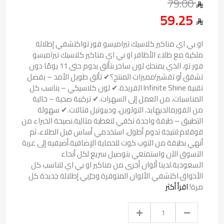
79.00
59.25
او بي اي مناكير كلاسيك تيراميسو فور تواكتشفي إطلالة
ملكية مع طلاء الأظافر او بي اي مناكير كلاسيك تيراميسو
فور تو، الذي يمنحكِ لون ساحر بتألق يدوم حتى 11 يومًا دون
تشقق أو تقشير!مميزات المنتج؟✔ تألق طويل الأمد – بفضل
تقنية Infinite Shine الفريدة.✔ لون كلاسيكي – يناسب كل
المناسبات، من العمل إلى السهرات.✔ تركيبة صحية – خالية
من الفورمالديهايد، التولوين، وديبوتيل فثالات.✔ سهولة
التطبيق – طبقة واحدة تكفي لتغطية مثالية.نصيحة الخبراء من
قوقلام:لنتيجة تدوم أطول، استخدمي أساس قبل الطلاء، ثم
أنهي بطبقة من التوب كوت للحماية الإضافية.أضيفيه إلى عربة
التسوق الآن واستمتعي بتوصيل سريع لكل أنحاء
السعودية.لدينا ألوان أخرى من مناكير او بي اي لتناسب كل
الأذواق.اكتشفي الألوان المتوفرة وجرّبي إطلالة جديدة كل
مرة!
اقرأ أكثر