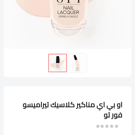
او بي اي مناكير كلاسيك تيراميسو
فور تو