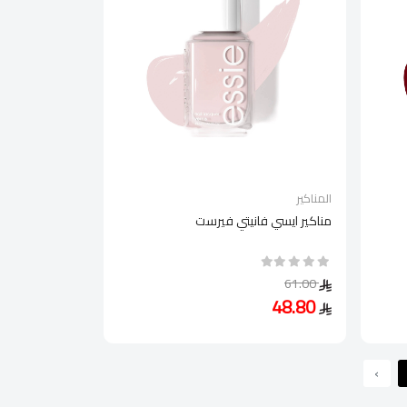
المناكير
مناكير ايسي فانيتي فيرست
61.00
48.80
›