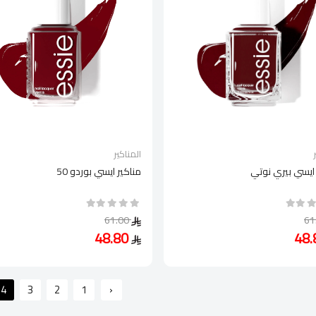
المناكير
 ايسي بيري نوتي
مناكير ايسي بوردو 50
61.00
48.80
4
3
2
1
‹