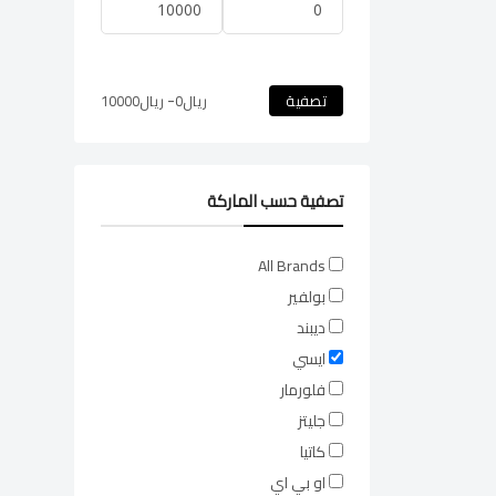
-
تصفية
ريال
0
ريال
10000
تصفية حسب الماركة
All Brands
بولفير
ديبند
ايسي
فلورمار
جليتز
كاتيا
او بي اي