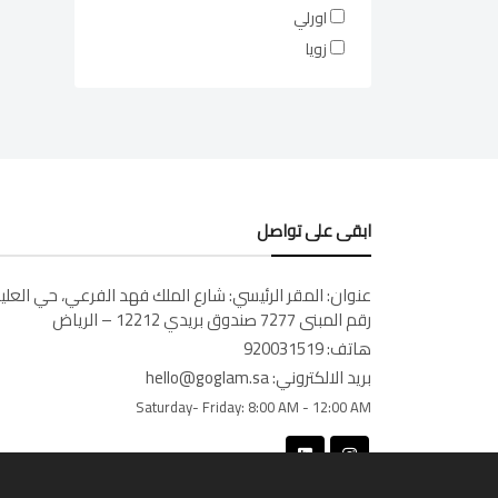
اورلي
زويا
ابقى على تواصل
عنوان:
المقر الرئيسي: شارع الملك فهد الفرعي، حي العليا
رقم المبنى 7277 صندوق بريدي 12212 – الرياض
هاتف:
920031519
بريد الالكتروني:
hello@goglam.sa
Saturday- Friday:
8:00 AM - 12:00 AM