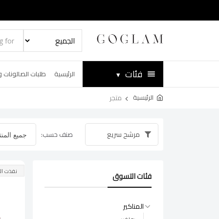
فئات
▾
الرئيسية
طلبات الصالونات و
الرئيسية
متجر
مرشح سريع
صنف حسب:
نفذت ال
فئات التسوق
المناكير