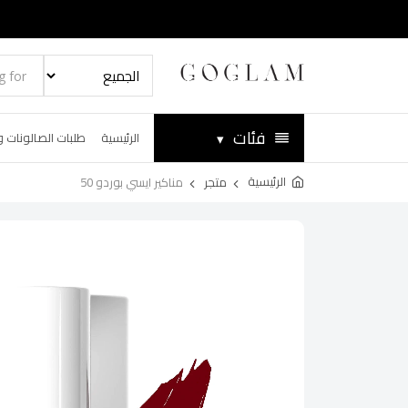
فئات
▾
الرئيسية
طلبات الصالونات و
الرئيسية
متجر
مناكير ايسي بوردو 50