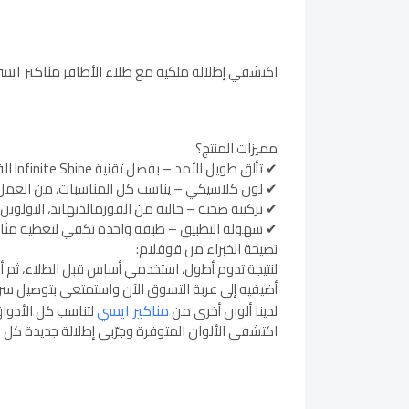
مناكير ايسي
اكتشفي إطلالة ملكية مع طلاء الأظافر
مميزات المنتج؟
✔ تألق طويل الأمد – بفضل تقنية Infinite Shine الفريدة.
✔ لون كلاسيكي – يناسب كل المناسبات، من العمل 
✔ تركيبة صحية – خالية من الفورمالديهايد، التولوين، 
✔ سهولة التطبيق – طبقة واحدة تكفي لتغطية مثالي
نصيحة الخبراء من قوقلام:
لنتيجة تدوم أطول، استخدمي أساس قبل الطلاء، ثم أ
أضيفيه إلى عربة التسوق الآن واستمتعي بتوصيل سري
مناكير ايسي
لدينا ألوان أخرى من
لتناسب كل الأذوا
اكتشفي الألوان المتوفرة وجرّبي إطلالة جديدة كل 