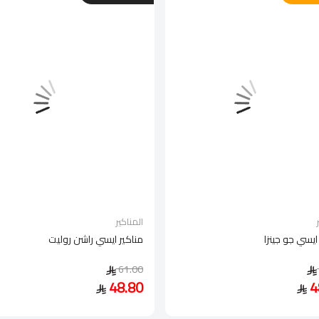
المناكير
ايسي جو جينزا
مناكير ايسي راشن روليت
61.00
48.80
4