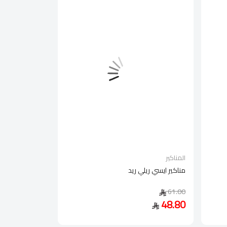
المناكير
مناكير ايسي ريلي ريد
61.00
48.80