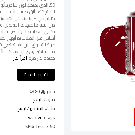
كلاسيكي – يناسب كل المناسبات
من الفورمالديهايد، التولوين، 
تكفي لتغطية مثالية. نصيحة الخ
أساس قبل الطلاء، ثم أنهي بطبق
عربة التسوق الآن واستمتعي بتو
من مناكير ايسي لتناسب كل الأذ
جديدة كل مرة!
اقرأ أكثر
نفذت الكمية
سعر:
48.80
ماركة:
ايسي
فئات:
المناكير
/
ايسي
women
Tags:
SKU:
#essie-50