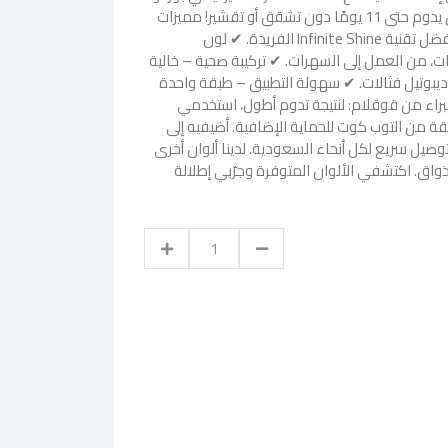
50، الذي يمنحكِ لون ساحر بتألق يدوم حتى 11 يومًا دون تشقق أو تقشير! مميزات
المنتج؟ ✔ تألق طويل الأمد – بفضل تقنية Infinite Shine الفريدة. ✔ لون
، من العمل إلى السهرات. ✔ تركيبة صحية – خالية
وديبوتيل فثالات. ✔ سهولة التطبيق – طبقة واحدة
براء من قوقلام: لنتيجة تدوم أطول، استخدمي
ة من التوب كوت للحماية الإضافية. أضيفيه إلى
صيل سريع لكل أنحاء السعودية. لدينا ألوان أخرى
واق. اكتشفي الألوان المتوفرة وجرّبي إطلالة