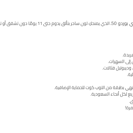
 بوردو 50
، الذي يمنحكِ لون ساحر بتألق يدوم حتى 11 يومًا دون تشقق أو تقشير!
إلى السهرات.
وديبوتيل فثالات.
ة.
نهي بطبقة من التوب كوت للحماية الإضافية.
ع لكل أنحاء السعودية.
ق.
مرة!