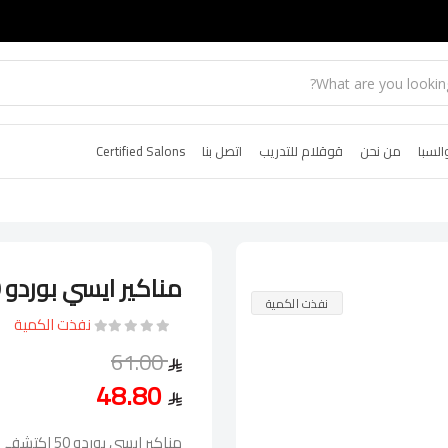
السبا
من نحن
قوقلام للتدريب
اتصل بنا
Certified Salons
مناكير ايسي بوردو 50
نفذت الكمية
نفذت الكمية
61.00
48.80
مناكير ايسي 