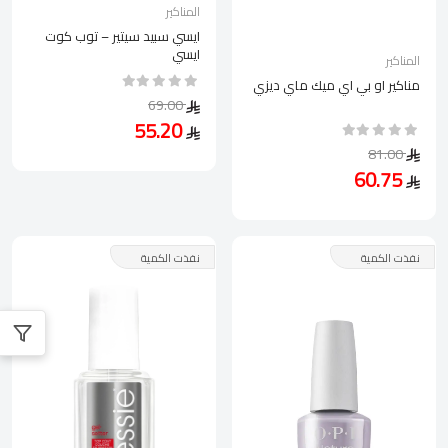
المناكير
ايسي سبيد سيتير – توب كوت
ايسي
المناكير
مناكير او بي اي ميك ماي ديزي
69.00
55.20
81.00
60.75
نفذت الكمية
نفذت الكمية