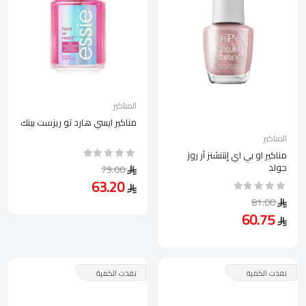
المناكير
مناكير ايسي هارد تو ريزست بينك
المناكير
مناكير او بي اي إنتنشنز آر روز
جولد
79.00
63.20
81.00
60.75
نفذت الكمية
نفذت الكمية