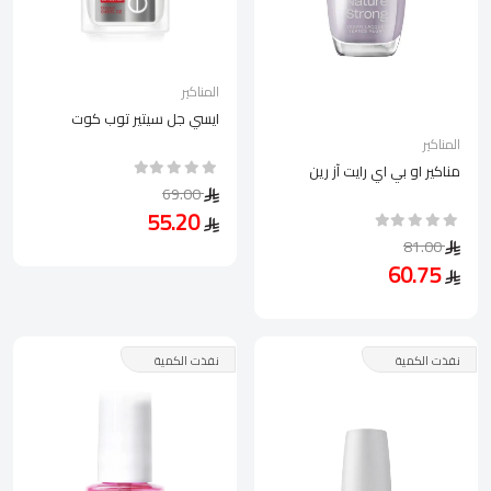
المناكير
ايسي جل سيتير توب كوت
المناكير
مناكير او بي اي رايت آز رين
69.00
55.20
81.00
60.75
نفذت الكمية
نفذت الكمية