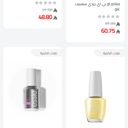
مناكير او بي اي ريدي سنسيت
غلو
61.00
48.80
81.00
60.75
نفذت الكمية
نفذت الكمية