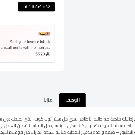
قائمة الرغبات
Split your invoice into
4
installments
with no interest.
55.20
الوصف
مزايا
مميزات المنتج؟✔ تألق طويل الأمد – بفضل تقنية Infinite Shine الفريدة.✔ لون كلاسيكي – يناسب كل ا
ة التطبيق – طبقة واحدة تكفي لتغطية مثالية.نصيحة الخبراء من قوقلام:لنت