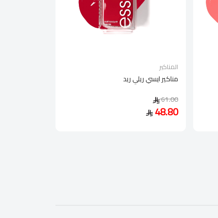
المناكير
مناكير ايسي ريلي ريد
61.00
48.80