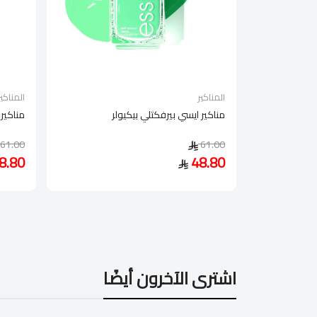
المناكير
المناكير
مناكير ايسي بيرفكتلي بيكيولر
مناكير 
61.00
61.00
8.80
48.80
اشترى الآخرون أيضًا