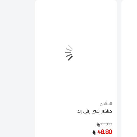
المناكير
مناكير ايسي ريلي ريد
61.00
48.80