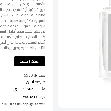
Shine الفريدة.✔ لون كلاس
السهرات.✔ تركيبة صحية – خالية 
سهولة التطبيق – طبقة واحدة ت
قوقلام:لنتيجة تدوم أطول، است
كوت للحماية الإضافية.أضيفيه 
أنحاء السعودية.لدينا ألوان أخ
الألوان المتوفرة وجرّبي إطلالة
نفذت الكمية
سعر:
55.20
ماركة:
ايسي
فئات:
المناكير
/
ايسي
women
Tags:
SKU:
#essie-top-gelsetter