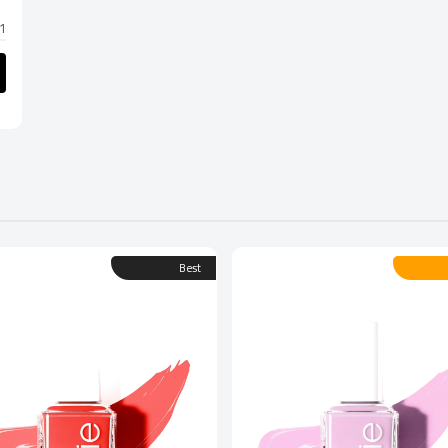
1 star
Best