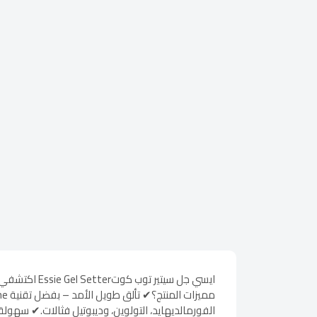
الفورمالديهايد، التولوين، وديبوتيل فثالات.✔ سهول