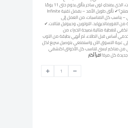
الأظافر ايسي جل سيتير توب كوت، الذي يمنحكِ لون ساحر بتألق يدوم حتى 11 يومًا
دون تشقق أو تقشير!مميزات المنتج؟✔ تألق طويل الأمد – بفضل تقنية Infinite
يكي – يناسب كل المناسبات، من العمل إلى
من الفورمالديهايد، التولوين، وديبوتيل فثالات.✔
كفي لتغطية مثالية.نصيحة الخبراء من
خدمي أساس قبل الطلاء، ثم أنهي بطبقة من التوب
إلى عربة التسوق الآن واستمتعي بتوصيل سريع لكل
رى من مناكير ايسي لتناسب كل الأذواق.اكتشفي
 جديدة كل مرة!
اقرأ أكثر