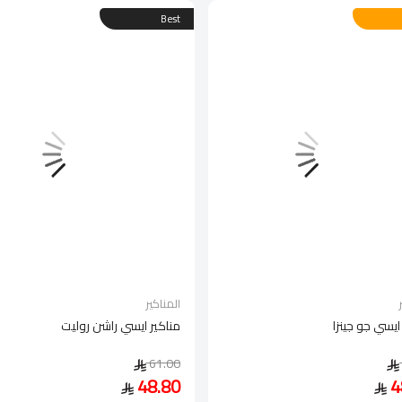
Best
المناكير
ايسي جو جينزا
مناكير ايسي راشن روليت
61.00
48.80
4