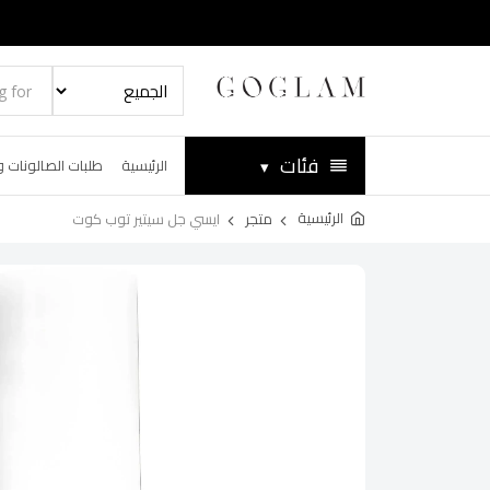
فئات
▾
الرئيسية
طلبات الصالونات و
الرئيسية
متجر
ايسي جل سيتير توب كوت