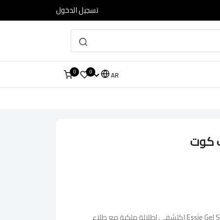
تسجيل الدخول
0
0
AR
ب كوت
ايسي جل سيتير توب كوتEssie Gel Setter اكتشفي إطلالة ملكية مع طلاء