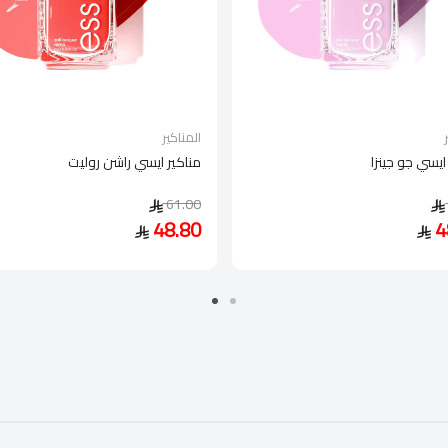
المناكير
ايسي جو جينزا
مناكير ايسي راشن روليت
61.00
48.80
4