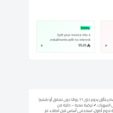
Split your invoice into
4
installments
with no interest.
<
<
55.20
ايسي جل سيتير توب كوتEssie Gel Setter اكتشفي إطلالة ملكية مع طلاء الأظافر ايسي جل سيتير توب كوت، الذي يمنحكِ لون ساحر بتألق يدوم حتى 11 يومًا دون تشقق أو تقشير!
لمناسبات، من العمل إلى السهرات.✔ تركيبة صحية – خالية من
يجة تدوم أطول، استخدمي أساس قبل الطلاء، ثم