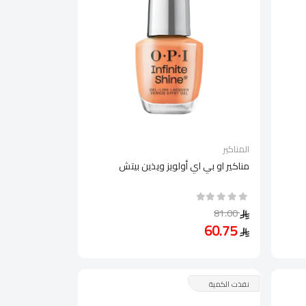
المناكير
مناكير او بي اي أولويز ويذين بيتش
81.00
60.75
نفذت الكمية