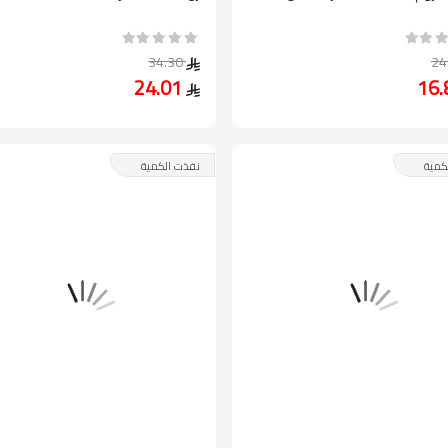
34.30
24.01
كمية
نفذت الكمية