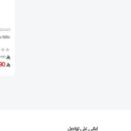
المناكير
عناية 
24.00
16.80
ابقى على تواصل