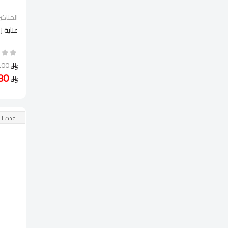
المناكير
عناية ز
24.00
16.80
نفذت ال