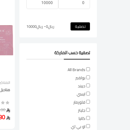
-
تصفية
ريال
0
ريال
10000
تصفية حسب الماركة
All Brands
بولفير
المناكير
ديبند
مناديل
ايسي
فلورمار
24.00
جليتز
16.80
كاتيا
او بي اي