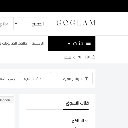
فئات
▾
الرئيسية
طلبات الصالونات و
الرئيسية
متجر
مرشح سريع
صنف حسب:
نفذت ال
فئات التسوق
المناكير