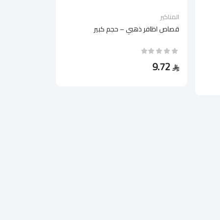
المناكير
قصاص اظافر ذهبي – حجم كبير
9.72