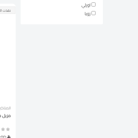
اورلي
نفذت ال
زويا
المناكير
مزيل طلاء ال
24.00