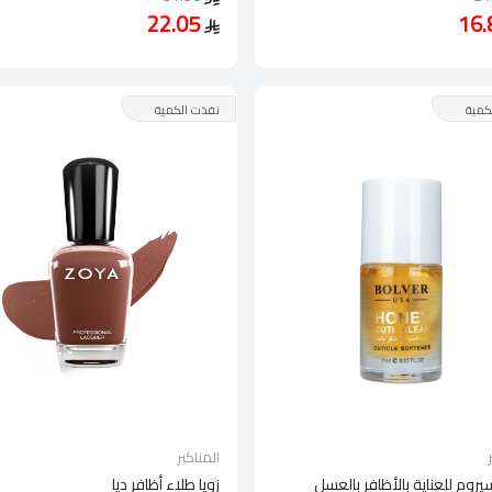
22.05
كمية
نفذت الكمية
المناكير
يروم للعناية بالأظافر بالعسل
زويا طلاء أظافر ديا