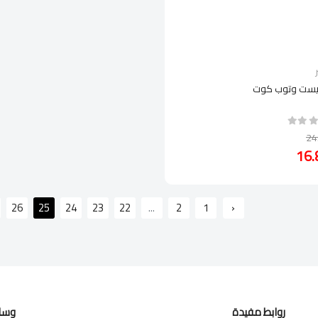
بيست وتوب كوت
26
25
24
23
22
...
2
1
‹
روابط مفيدة
وسائ