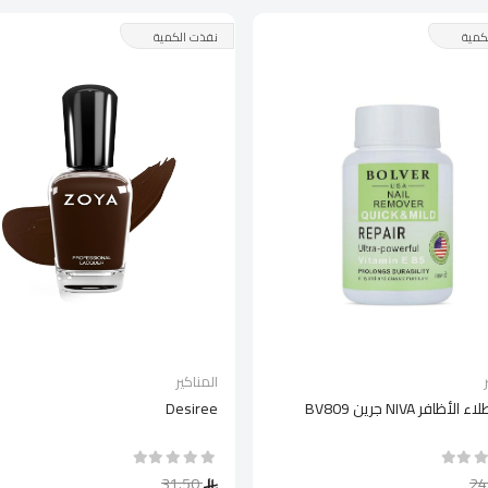
كمية
نفذت الكمية
المناكير
أظافر NIVA جرين BV809
Desiree
31.50