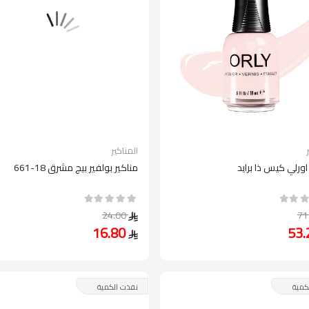
المناكير
اورلي كيس ذا برايد
مناكير بولفير بيج مشرق 18-661
24.00
16.80
كمية
نفذت الكمية