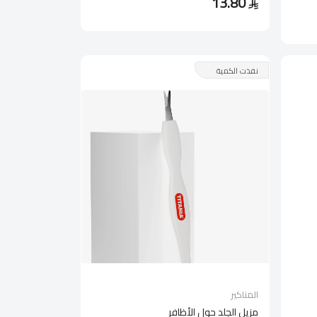
13.80
نفذت الكمية
المناكير
مزيل الجلد حول الأظافر