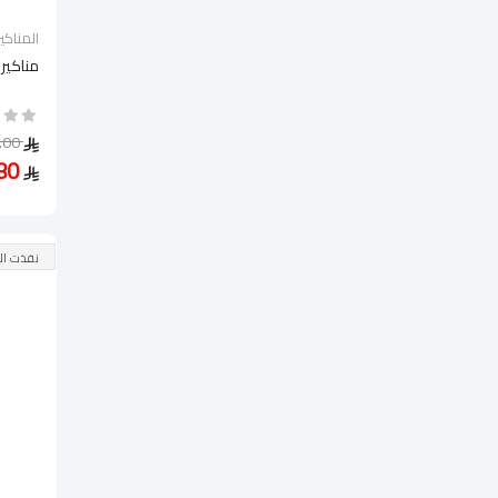
المناكير
مناكير بو
24.00
16.80
نفذت ال