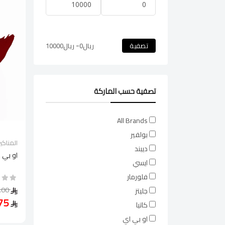
-
تصفية
ريال
0
ريال
10000
تصفية حسب الماركة
All Brands
بولفير
المناكير
ديبند
او بي 
ايسي
فلورمار
81.00
جليتز
60.75
كاتيا
او بي اي