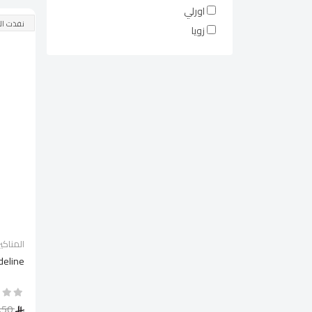
اورلي
نفذت ال
زويا
المناكير
eline
31.50