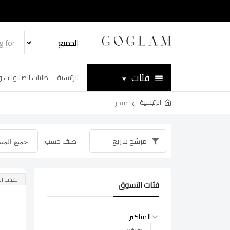
فئات
▾
الرئيسية
طلبات الصالونات و
الرئيسية
متجر
مرشح سريع
صنف حسب:
نفذت ال
فئات التسوق
المناكير