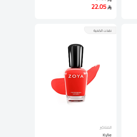
22.05
نفذت الكمية
المناكير
Kylie