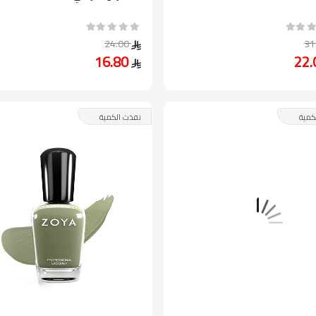
24.00
16.80
كمية
نفذت الكمية