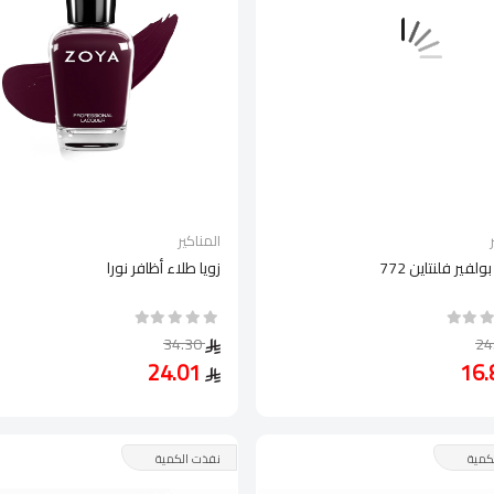
المناكير
ولفير فلنتاين 772
زويا طلاء أظافر نورا
34.30
24.01
كمية
نفذت الكمية