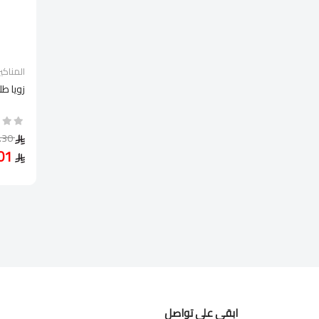
المناكير
زويا طل
34.30
24.01
ابقى على تواصل