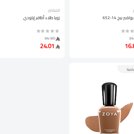
المناكير
لفير بيج 14-652
زويا طلاء أظافر إيلودي
34.30
24.01
كمية