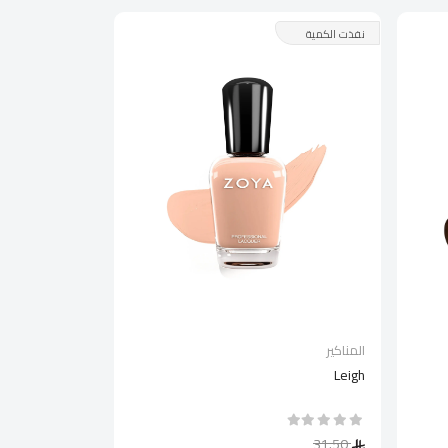
نفذت الكمية
المناكير
Leigh
31.50