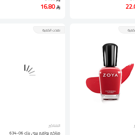
16.80
كمية
نفذت الكمية
المناكير
مناكير بولفير بيبي بنك 06-634