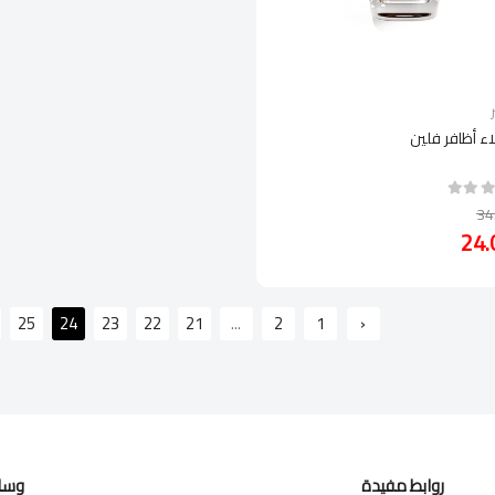
اء أظافر فلين
25
24
23
22
21
...
2
1
‹
روابط مفيدة
وسائ