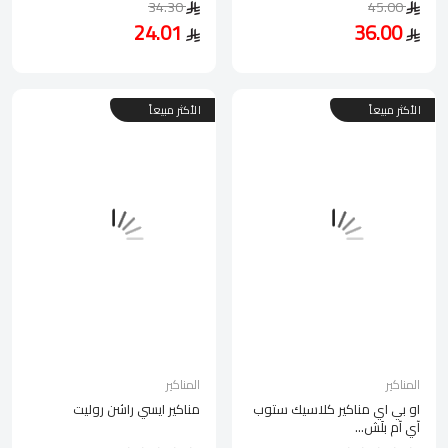
34.30
45.00
24.01
36.00
الأكثر مبيعاً
الأكثر مبيعاً
المناكير
المناكير
او بي اي مناكير كلاسيك ستوب
مناكير ايسي راشن روليت
آي آم بلَش...