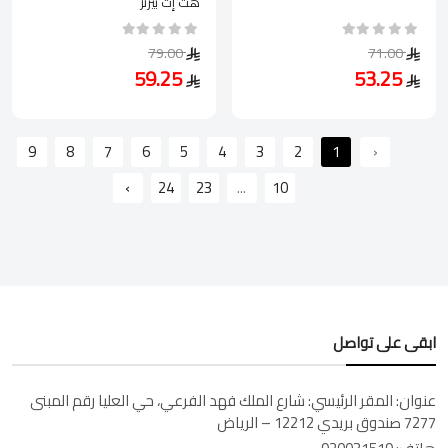
هت إت بيرنز
79.00
71.00
59.25
53.25
9
8
7
6
5
4
3
2
1
‹
›
24
23
...
10
ابقى على تواصل
عنوان:
المقر الرئيسي: شارع الملك فهد الفرعي، حي العليا رقم المبنى
7277 صندوق بريدي 12212 – الرياض