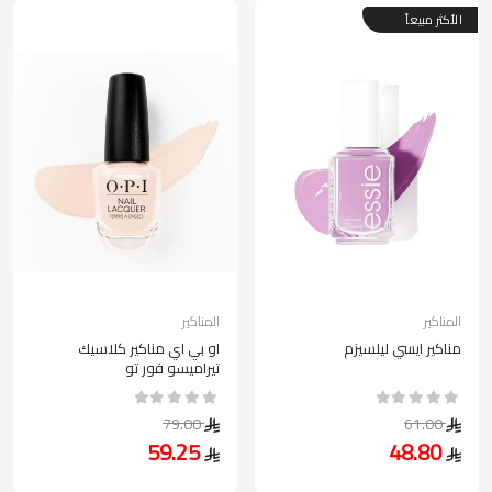
الأكثر مبيعاً
المناكير
المناكير
مناكير ايسي ليلسيزم
او بي اي مناكير كلاسيك
تيراميسو فور تو
79.00
61.00
59.25
48.80