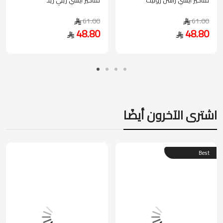
61.00
61.00
48.80
48.80
اشترى الآخرون أيضًا
Best