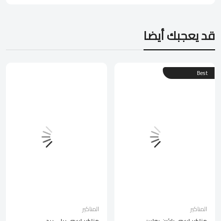
قد يعجبك أيضا
Best
المناكير
المناكير
مناكير ايسي راشن روليت
مناكير ايسي ريلي ريد