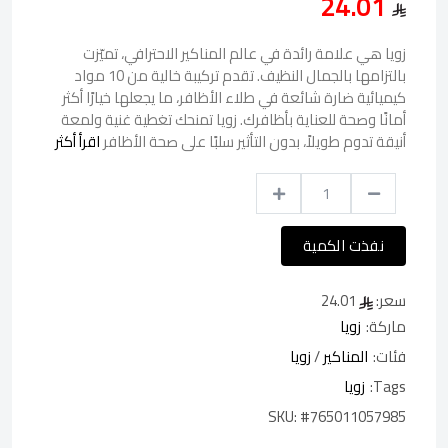
24.01
زويا هي علامة رائدة في عالم المناكير الاحترافي، تميّزت
بالتزامها بالجمال النظيف. تقدم تركيبة خالية من 10 مواد
كيميائية ضارة شائعة في طلاء الأظافر، ما يجعلها خيارًا أكثر
أمانًا وصحة للعناية بأظافرك. زويا تمنحك تغطية غنية ولمعة
أنيقة تدوم طويلاً، بدون التأثير سلبًا على صحة الأظافر
اقرأ أكثر
نفذت الكمية
سعر:
24.01
ماركة:
زويا
فئات:
المناكير
/
زويا
Tags:
زويا
SKU:
#765011057985