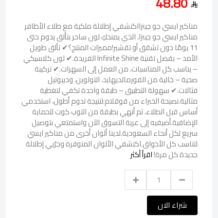
48.80
مناكير ايسي جو جينزااكتشفي إطلالة ملكية مع طلاء الأظافر
مناكير ايسي جو جينزا، الذي يمنحكِ لون ساحر بتألق يدوم حتى
11 يومًا دون تشقق أو تقشير!مميزات المنتج؟✔ تألق طويل
الأمد – بفضل تقنية Infinite Shine الفريدة.✔ لون كلاسيكي
– يناسب كل المناسبات، من العمل إلى السهرات.✔ تركيبة
صحية – خالية من الفورمالديهايد، التولوين، وديبوتيل
فثالات.✔ سهولة التطبيق – طبقة واحدة تكفي لتغطية
مثالية.نصيحة الخبراء من قوقلام:لنتيجة تدوم أطول، استخدمي
أساس قبل الطلاء، ثم أنهي بطبقة من التوب كوت للحماية
الإضافية.أضيفيه إلى عربة التسوق الآن واستمتعي بتوصيل
سريع لكل أنحاء السعودية.لدينا ألوان أخرى من مناكير ايسي
لتناسب كل الأذواق.اكتشفي الألوان المتوفرة وجرّبي إطلالة
جديدة كل مرة!
اقرأ أكثر
شراء الان