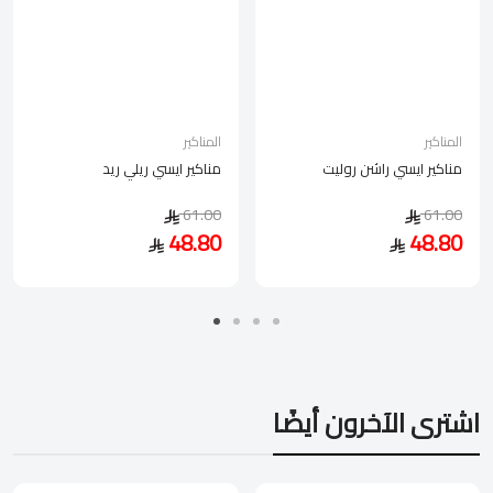
المناكير
المناكير
مناكير ايسي راشن روليت
مناكير ايسي ريلي ريد
61.00
61.00
48.80
48.80
اشترى الآخرون أيضًا