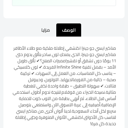
الوصف
مزايا
مناكير ايسي جو جينزا اكتشفي إطلالة ملكية مع طلاء الأظافر
مناكير ايسي جو جينزا، الذي يمنحكِ لون ساحر بتألق يدوم حتى
11 يومًا دون تشقق أو تقشير!مميزات المنتج؟✔ تألق طويل
الأمد – بفضل تقنية Infinite Shine الفريدة.✔ لون كلاسيكي
– يناسب كل المناسبات، من العمل إلى السهرات.✔ تركيبة
صحية – خالية من الفورمالديهايد، التولوين، وديبوتيل
فثالات.✔ سهولة التطبيق – طبقة واحدة تكفي لتغطية
مثالية.نصيحة الخبراء من قوقلام:لنتيجة تدوم أطول، استخدمي
أساس قبل الطلاء، ثم أنهي بطبقة من التوب كوت للحماية
الإضافية.أضيفيه إلى عربة التسوق الآن واستمتعي بتوصيل
سريع لكل أنحاء السعودية.لدينا ألوان أخرى من مناكير ايسي
لتناسب كل الأذواق.اكتشفي الألوان المتوفرة وجرّبي إطلالة
جديدة كل مرة!