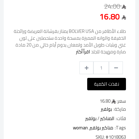
24.00
16.80
طلاء الأظافر من BOLVER USA يمتاز بفرشاتة العريضة ورائحتة
الخفيفة والوانه المميزة بمسحة واحدة ستحصلين على لون
غني وبثبات طويل الأمد ولمعان يدوم أيام خالي من 20 مادة
ضارة ومهيجة للجلد
اقرأ أكثر
نفذت الكمية
سعر:
16.80
ماركة:
بولفير
فئات:
المناكير
/
بولفير
Tags:
مناكير بولفير
,
woman
SKU:
#1018063