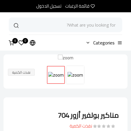
قائمة الرغبات
تسجيل الدخول
0
الرئيسية
Categories
متجر
مناكير بولفير أزور 704
0
نفذت الكمية
مناكير بولفير أزور 704
نفذت الكمية