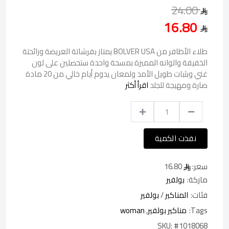
24.00
16.80
طلاء الأظافر من BOLVER USA يمتاز بفرشاتة العريضة ورائحتة
الخفيفة والوانه المميزة بمسحة واحدة ستحصلين على لون
غني وبثبات طويل الأمد ولمعان يدوم أيام خالي من 20 مادة
ضارة ومهيجة للجلد
اقرأ أكثر
نفذت الكمية
سعر:
16.80
ماركة:
بولفير
فئات:
المناكير
/
بولفير
Tags:
مناكير بولفير
,
woman
SKU:
#1018068