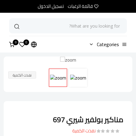
قائمة الرغبات
تسجيل الدخول
0
الرئيسية
Categories
متجر
مناكير بولفير شيري 697
0
نفذت الكمية
مناكير بولفير شيري 697
نفذت الكمية