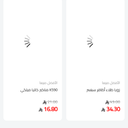
الأفضل مبيعا
الأفضل مبيعا
زويا طلاء أظافر سبنسر
مناكير كاتيا ميلكي K590
21.00
49.00
16.80
34.30