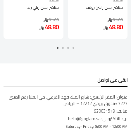
المناكير
المناكير
مناكير ايسي راشن روليت
مناكير ايسي ريلي ريد
61.00
61.00
48.80
48.80
ابقى على تواصل
عنوان:
المقر الرئيسي: شارع الملك فهد الفرعي، حي العليا رقم المبنى
7277 صندوق بريدي 12212 – الرياض
هاتف:
920031519
بريد الالكتروني:
hello@goglam.sa
Saturday- Friday:
8:00 AM - 12:00 AM