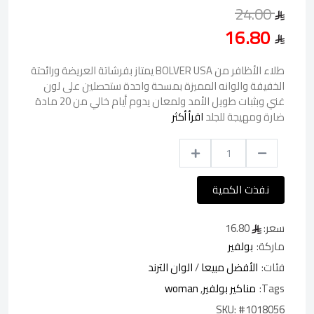
24.00
16.80
طلاء الأظافر من BOLVER USA يمتاز بفرشاتة العريضة ورائحتة
الخفيفة والوانه المميزة بمسحة واحدة ستحصلين على لون
غني وبثبات طويل الأمد ولمعان يدوم أيام خالي من 20 مادة
ضارة ومهيجة للجلد
اقرأ أكثر
نفذت الكمية
سعر:
16.80
ماركة:
بولفير
فئات:
الأفضل مبيعا
/
الوان الترند
Tags:
مناكير بولفير
,
woman
SKU:
#1018056