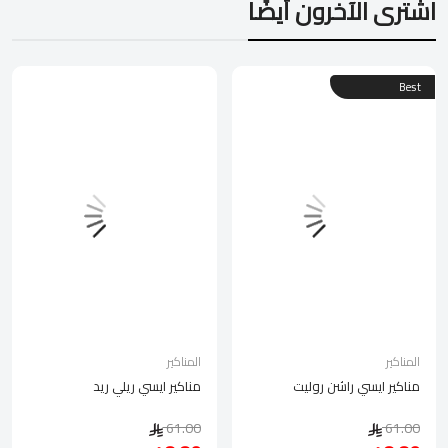
اشترى الآخرون أيضًا
Best
المناكير
المناكير
مناكير ايسي راشن روليت
مناكير ايسي ريلي ريد
61.00
61.00