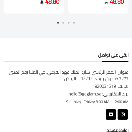
48.80
48.80
ابقى على تواصل
عنوان:
المقر الرئيسي: شارع الملك فهد الفرعي، حي العليا رقم المبنى
7277 صندوق بريدي 12212 – الرياض
هاتف:
920031519
بريد الالكتروني:
hello@goglam.sa
Saturday- Friday:
8:00 AM - 12:00 AM
روابط مفيدة