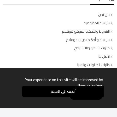
من نحن
سياسة الخصوصية
الشروط والأحكام لموقع قوقلام
سياسة و أحكام تدريب قوقلام
خيارات الشحن والاسترجاع
اتصل بنا
طلبات الصالونات والسبا
وسائل الدفع المتاحة
Your experience on this site will be improved by
allowing cookies.
أضف الى السلة
Allow Cookies
قوقلام © جميع الحقوق محفوظة السجل التجاري: 4030504649 -