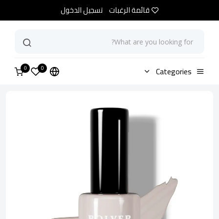
قائمة الرغبات
تسجيل الدخول
0
الرئيسية
Categories
متجر
مناكير بولفير كريمي 746
0