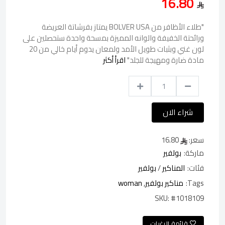
16.80
"طلاء الأظافر من BOLVER USA يمتاز بفرشاتة العريضة
ورائحتة الخفيفة والوانه المميزة بمسحة واحدة ستحصلين على
لون غني وبثبات طويل الأمد ولمعان يدوم أيام خالي من 20
مادة ضارة ومهيجة للجلد"
اقرأ أكثر
شراء الان
سعر:
16.80
ماركة:
بولفير
فئات:
المناكير
/
بولفير
Tags:
مناكير بولفير
,
woman
SKU:
#1018109
قائمة الرغبات