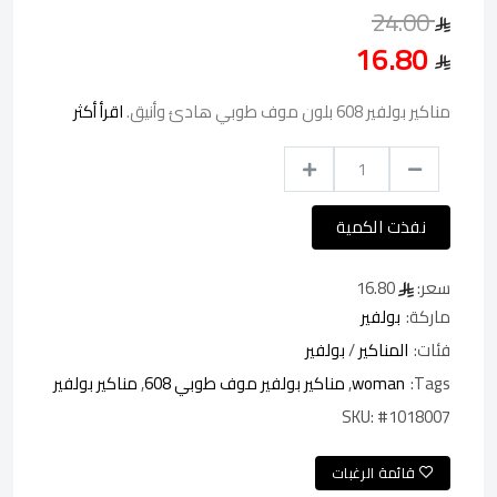
24.00
16.80
مناكير بولفير 608 بلون موف طوبي هادئ وأنيق.
اقرأ أكثر
نفذت الكمية
سعر:
16.80
ماركة:
بولفير
فئات:
المناكير
/
بولفير
Tags:
woman
,
مناكير بولفير موف طوبي 608
,
مناكير بولفير
SKU:
#1018007
قائمة الرغبات