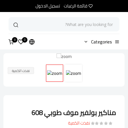
قائمة الرغبات
تسجيل الدخول
0
الرئيسية
Categories
متجر
مناكير بولفير موف طوبي 608
0
نفذت الكمية
مناكير بولفير موف طوبي 608
نفذت الكمية