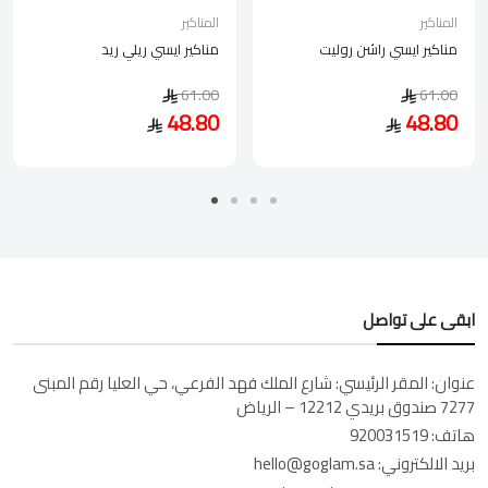
المناكير
المناكير
مناكير ايسي راشن روليت
مناكير ايسي ريلي ريد
61.00
61.00
48.80
48.80
ابقى على تواصل
عنوان:
المقر الرئيسي: شارع الملك فهد الفرعي، حي العليا رقم المبنى
7277 صندوق بريدي 12212 – الرياض
هاتف:
920031519
بريد الالكتروني:
hello@goglam.sa