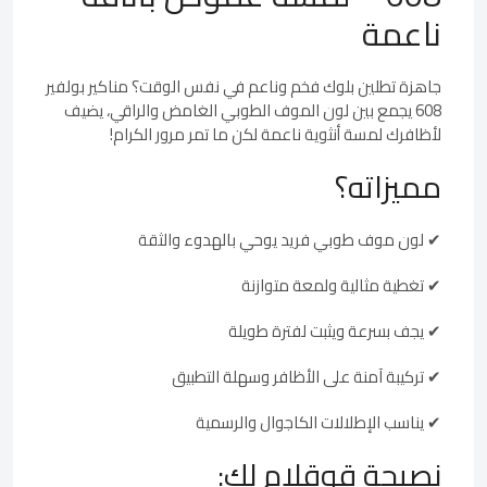
ناعمة
جاهزة تطلين بلوك فخم وناعم في نفس الوقت؟ مناكير بولفير
608 يجمع بين لون الموف الطوبي الغامض والراقي، يضيف
لأظافرك لمسة أنثوية ناعمة لكن ما تمر مرور الكرام!
مميزاته؟
✔ لون موف طوبي فريد يوحي بالهدوء والثقة
✔ تغطية مثالية ولمعة متوازنة
✔ يجف بسرعة ويثبت لفترة طويلة
✔ تركيبة آمنة على الأظافر وسهلة التطبيق
✔ يناسب الإطلالات الكاجوال والرسمية
نصيحة قوقلام لك: