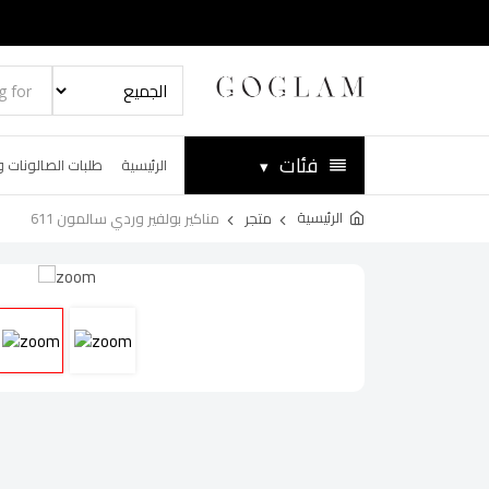
فئات
▾
الرئيسية
طلبات الصالونات و
الرئيسية
متجر
مناكير بولفير وردي سالمون 611