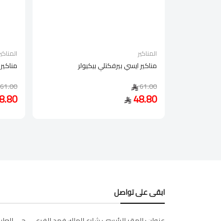
المناكير
المناكير
مناكير ايسي بيرفكتلي بيكيولر
مناكير 
61.00
61.00
8.80
48.80
ابقى على تواصل
عنوان:
المقر الرئيسي: شارع الملك فهد الفرعي، حي العليا