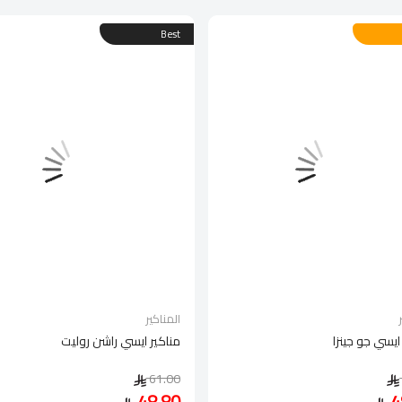
Best
المناكير
ايسي جو جينزا
مناكير ايسي راشن روليت
61.00
48.80
4