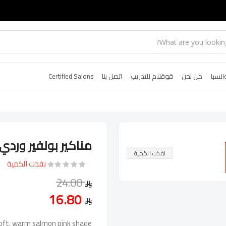
السبا
من نحن
قوقلام للتدريب
اتصل بنا
Certified Salons
مناكير بولفير وردي س
نفذت الكمية
نفذت الكمية
24.00
16.80
 soft, warm salmon pink shade