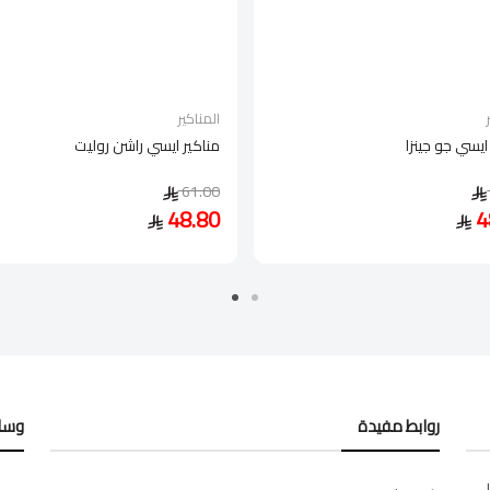
المناكير
ايسي جو جينزا
مناكير ايسي راشن روليت
61.00
48.80
4
روابط مفيدة
وسائ