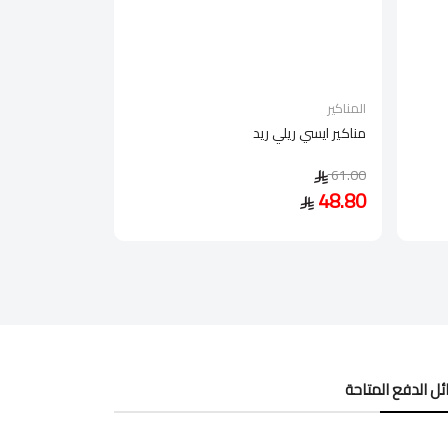
المناكير
مناكير ايسي ريلي ريد
61.00
48.80
ل الدفع المتاحة