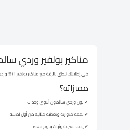
مناكير بولفير وردي سالمون 611 – لمسة دفا وأنو
خلي إطلالتك تنطق بالرقة مع مناكير بولفير 611! وردي سالمون دافئ يعكس نعومة الأنثى ويكمل مظهرك سواء صباح أو مساء.
مميزاته؟
✔ لون وردي سالمون أنثوي وجذاب
✔ لمعة متوازنة وتغطية مثالية من أول لمسة
✔ يجف بسرعة وثبات يدوم معك