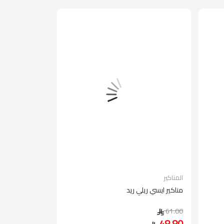
المناكير
مناكير ايسي ريلي ريد
61.00
48.80