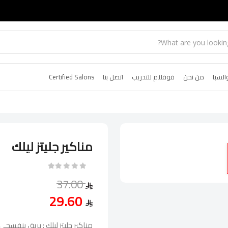
السبا
من نحن
قوقلام للتدريب
اتصل بنا
Certified Salons
مناكير جليتز ليلك
37.00
29.60
مناكير جليتز ليلك : بريق بنفسج