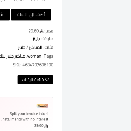
أضف الى السلة
شر
سعر:
29.60
ماركة:
جليتز
فئات:
المناكير
/
جليتز
Tags:
woman
,
مناكير جليتز ليلك
SKU:
#634707696190
قائمة الرغبات
Split your invoice into
4
installments
with no interest.
29.60