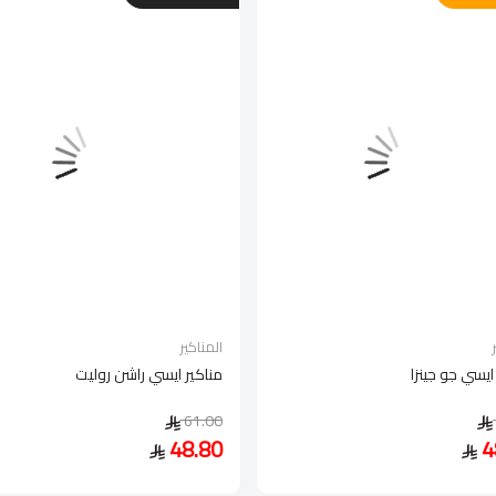
المناكير
ايسي جو جينزا
مناكير ايسي راشن روليت
61.00
48.80
4