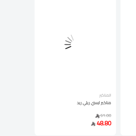
المناكير
مناكير ايسي ريلي ريد
61.00
48.80