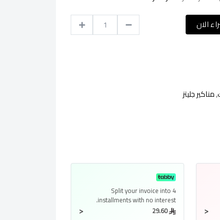
اء الان
,
مناكير جليتز
Split your invoice into
4
installments
with no interest.
<
<
29.60