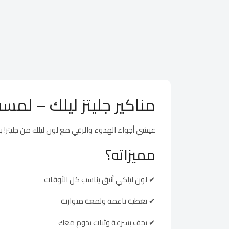
مناكير جليتز ليلك – لمس
عيشي أجواء الهدوء والرقي مع لون ليلك من جليتز!
مميزاته؟
✔ لون ليلكي أنيق يناسب كل الأوقات
✔ تغطية ناعمة ولمعة متوازنة
✔ يجف بسرعة وثبات يدوم معك