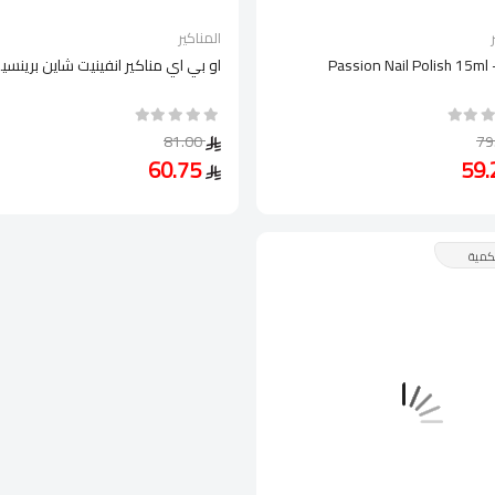
المناكير
Passion Nail Polish 15ml 
او بي اي مناكير انفينيت شاين برينسيس
81.00
60.75
كمية