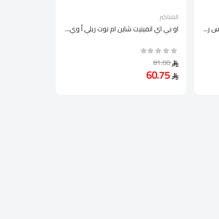
المناكير
 ر...
او بي اي انفينيت شاين ام نوت ريلي أ وي...
81.00
60.75