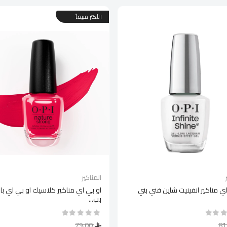
الأكثر مبيعاً
المناكير
اي مناكير انفينيت شاين فني بني
او بي اي مناكير كلاسيك او بي اي با
بب...
79.00