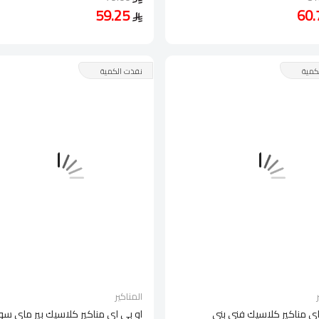
59.25
كمية
نفذت الكمية
المناكير
اي مناكير كلاسيك فني بني
او بي اي مناكير كلاسيك بير ماي س