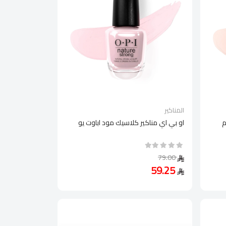
المناكير
م
او بي اي مناكير كلاسيك مود اباوت يو
79.00
59.25