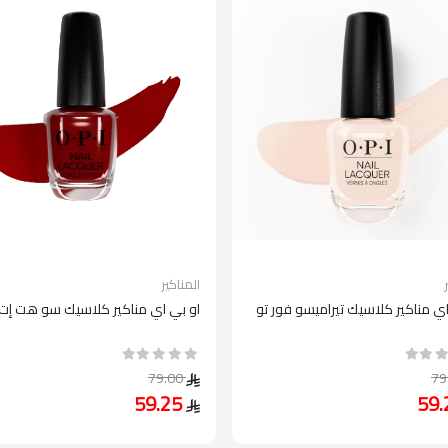
المناكير
اي مناكير كلاسيك تيراميسو فور تو
او بي اي مناكير كلاسيك سو هت إت ب
79.00
59.25