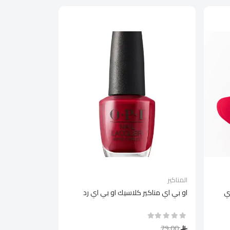
المناكير
ي
او بي اي مناكير كلاسيك او بي اي رد
79.00