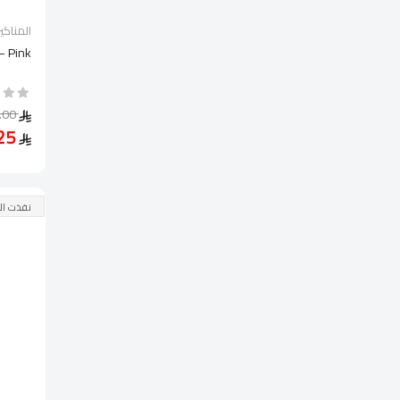
المناكير
– Pink
79.00
59.25
نفذت ال