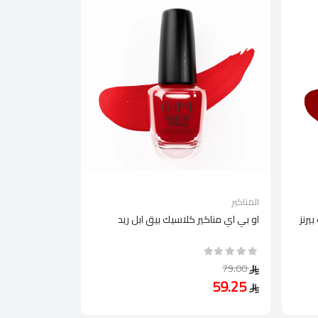
المناكير
يرنز
او بي اي مناكير كلاسيك بيق ابل ريد
79.00
59.25