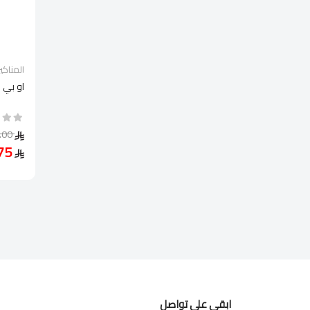
المناكير
او بي 
81.00
60.75
ابقى على تواصل