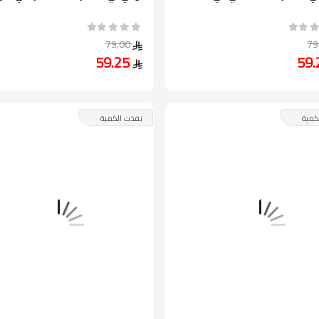
79.00
59.25
كمية
نفذت الكمية