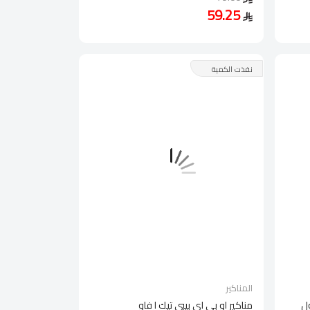
59.25
نفذت الكمية
المناكير
ول
مناكير او بي اي بيبي تيك ا فاو