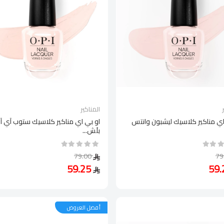
المناكير
اي مناكير كلاسيك ليشبون وانتس
او بي اي مناكير كلاسيك ستوب آي آ
بلَش...
79.00
59.25
أفضل العروض