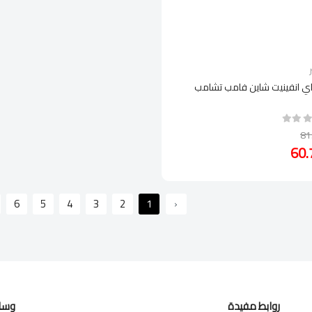
اي انفينيت شاين فامب تشامب
6
5
4
3
2
1
‹
روابط مفيدة
وسائ