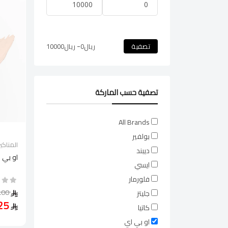
-
تصفية
ريال
0
ريال
10000
تصفية حسب الماركة
All Brands
بولفير
المناكير
ديبند
او بي 
ايسي
فلورمار
79.00
جليتز
59.25
كاتيا
او بي اي