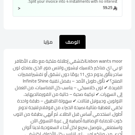
Split your invoice into
4 installments
with no interest.
<
59.25
الوصف
مزايا
Lisbon wants moorاكتشفي إطلالة ملكية مع طلاء الأظافر
او بي اي مناكير كلاسيك ليشبون وانتس مور، الذي يمنحكِ لون
ساحر بتألق يدوم حتى 11 يومًا دون تشقق أو تقشير!مميزات
المنتج؟✔ تألق طويل الأمد – بفضل تقنية Infinite Shine
الفريدة.✔ لون كلاسيكي – يناسب كل المناسبات، من العمل
إلى السهرات.✔ تركيبة صحية – خالية من الفورمالديهايد،
التولوين، وديبوتيل فثالات.✔ سهولة التطبيق – طبقة واحدة
تكفي لتغطية مثالية.نصيحة الخبراء من قوقلام:لنتيجة تدوم
أطول، استخدمي أساس قبل الطلاء، ثم أنهي بطبقة من التوب
كوت للحماية الإضافية.أضيفيه إلى عربة التسوق الآن
واستمتعي بتوصيل سريع لكل أنحاء السعودية.لدينا ألوان
أخرى من مناكير او بي اي لتناسب كل الأذواق.اكتشفي