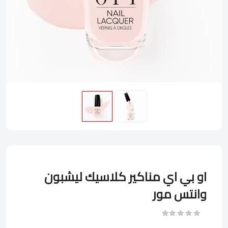
او بي اي مناكير كلاسيك ليشبون
وانتس مور