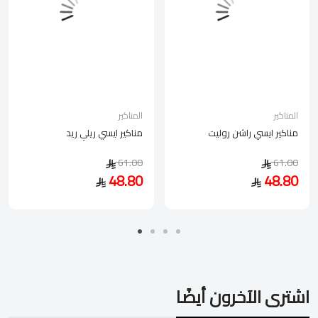
المناكير
المناكير
مناكير ايسي راشن روليت
مناكير ايسي ريلي ريد
61.00
61.00
48.80
48.80
اشترى الآخرون أيضًا