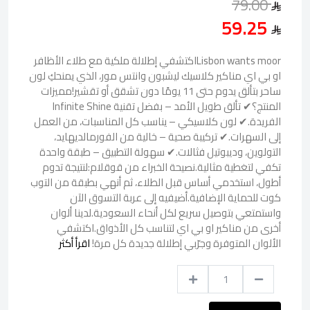
79.00
59.25
Lisbon wants moorاكتشفي إطلالة ملكية مع طلاء الأظافر
او بي اي مناكير كلاسيك ليشبون وانتس مور، الذي يمنحكِ لون
ساحر بتألق يدوم حتى 11 يومًا دون تشقق أو تقشير!مميزات
المنتج؟✔ تألق طويل الأمد – بفضل تقنية Infinite Shine
الفريدة.✔ لون كلاسيكي – يناسب كل المناسبات، من العمل
إلى السهرات.✔ تركيبة صحية – خالية من الفورمالديهايد،
التولوين، وديبوتيل فثالات.✔ سهولة التطبيق – طبقة واحدة
تكفي لتغطية مثالية.نصيحة الخبراء من قوقلام:لنتيجة تدوم
أطول، استخدمي أساس قبل الطلاء، ثم أنهي بطبقة من التوب
كوت للحماية الإضافية.أضيفيه إلى عربة التسوق الآن
واستمتعي بتوصيل سريع لكل أنحاء السعودية.لدينا ألوان
أخرى من مناكير او بي اي لتناسب كل الأذواق.اكتشفي
الألوان المتوفرة وجرّبي إطلالة جديدة كل مرة!
اقرأ أكثر