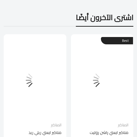
اشترى الآخرون أيضًا
Best
المناكير
المناكير
مناكير ايسي راشن روليت
مناكير ايسي ريلي ريد