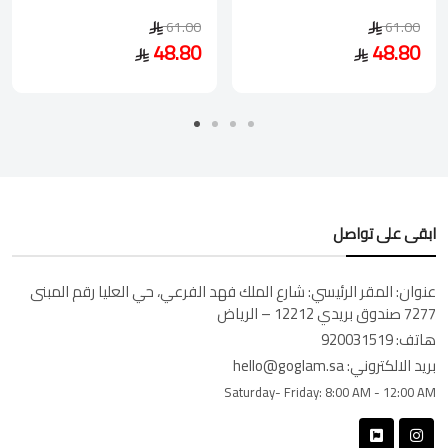
61.00
61.00
48.80
48.80
ابقى على تواصل
عنوان:
المقر الرئيسي: شارع الملك فهد الفرعي، حي العليا رقم المبنى
7277 صندوق بريدي 12212 – الرياض
هاتف:
920031519
بريد الالكتروني:
hello@goglam.sa
Saturday- Friday:
8:00 AM - 12:00 AM