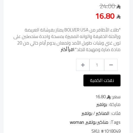
24.00
16.80
"طلاء الأظافر من BOLVER USA يمتاز بفرشاتة العريضة
ورائحتة الخفيفة والوانه المميزة بمسحة واحدة ستحصلين على
لون غني وبثبات طويل الأمد ولمعان يدوم أيام خالي من 20
مادة ضارة ومهيجة للجلد"
اقرأ أكثر
نفذت الكمية
سعر:
16.80
ماركة:
بولفير
فئات:
المناكير
/
بولفير
Tags:
مناكير بولفير
,
woman
SKU:
#1018049