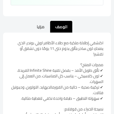
الوصف
مزايا
اكتشفي إطلالة ملكية مع طلاء الأظافر اورلي بوندر، الذي
يمنحكِ لون ساحر بتألق يدوم حتى 11 يومًا دون تشقق أو
تقشير!
مميزات المنتج؟
✔ تألق طويل الأمد – بفضل تقنية Infinite Shine الفريدة.
✔ لون كلاسيكي – يناسب كل المناسبات، من العمل إلى
السهرات.
✔ تركيبة صحية – خالية من الفورمالديهايد، التولوين، وديبوتيل
فثالات.
✔ سهولة التطبيق – طبقة واحدة تكفي لتغطية مثالية.
نصيحة الخبراء من قوقلام: