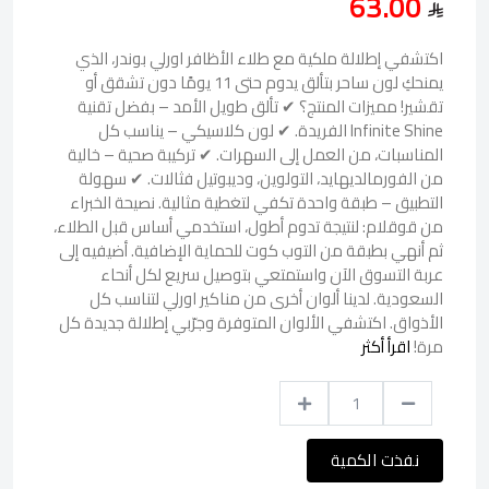
63.00
اكتشفي إطلالة ملكية مع طلاء الأظافر اورلي بوندر، الذي
يمنحكِ لون ساحر بتألق يدوم حتى 11 يومًا دون تشقق أو
تقشير! مميزات المنتج؟ ✔ تألق طويل الأمد – بفضل تقنية
Infinite Shine الفريدة. ✔ لون كلاسيكي – يناسب كل
المناسبات، من العمل إلى السهرات. ✔ تركيبة صحية – خالية
من الفورمالديهايد، التولوين، وديبوتيل فثالات. ✔ سهولة
التطبيق – طبقة واحدة تكفي لتغطية مثالية. نصيحة الخبراء
من قوقلام: لنتيجة تدوم أطول، استخدمي أساس قبل الطلاء،
ثم أنهي بطبقة من التوب كوت للحماية الإضافية. أضيفيه إلى
عربة التسوق الآن واستمتعي بتوصيل سريع لكل أنحاء
السعودية. لدينا ألوان أخرى من مناكير اورلي لتناسب كل
الأذواق. اكتشفي الألوان المتوفرة وجرّبي إطلالة جديدة كل
مرة!
اقرأ أكثر
نفذت الكمية