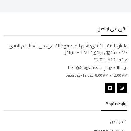
ابقى على تواصل
عنوان:
المقر الرئيسي: شارع الملك فهد الفرعي، حي العليا رقم المبنى
7277 صندوق بريدي 12212 – الرياض
هاتف:
920031519
بريد الالكتروني:
hello@goglam.sa
Saturday- Friday:
8:00 AM - 12:00 AM
روابط مفيدة
من نحن