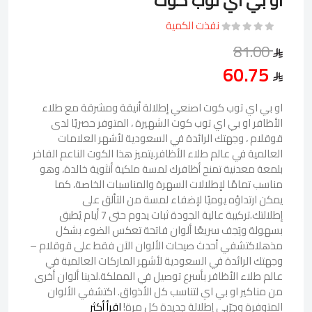
او بي اي توب كوت
نفذت الكمية
81.00
60.75
او بي اي توب كوت اصنعي إطلالة أنيقة ومشرقة مع طلاء
الأظافر او بي اي توب كوت الشهيرة ، المتوفر حصريًا لدى
قوقلام ، وجهتك الرائدة في السعودية لأشهر العلامات
العالمية في عالم طلاء الأظافر.يتميز هذا الكوت الناعم الفاخر
بلمعة معدنية تمنح أظافرك لمسة ملكية أنثوية خالدة، وهو
مناسب تمامًا لإطلالات السهرة والمناسبات الخاصة، كما
يمكن ارتداؤه يوميًا لإضفاء لمسة من التألق على
إطلالتك.تركيبة عالية الجودة ثبات يدوم حتى 7 أيام يُطبق
بسهولة ويَجف سريعًا ألوان فاتحة تعكس الضوء بشكل
مذهلاكتشفي أحدث صيحات الألوان الآن فقط على قوقلام –
وجهتك الرائدة في السعودية لأشهر الماركات العالمية في
عالم طلاء الأظافر بأسرع توصيل في المملكة.لدينا ألوان أخرى
من مناكير او بي اي لتناسب كل الأذواق. اكتشفي الألوان
المتوفرة وجرّبي إطلالة جديدة كل مرة!
اقرأ أكثر