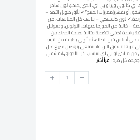
 اي كانولي وير او بي اي، الذي يمنحكِ لون ساحر
11 يومًا دون تشقق أو تقشير!مميزات المنتج؟✔ تألق طويل الأمد –
قنية Infinite Shine الفريدة.✔ لون كلاسيكي – يناسب كل المناسبات، من
ة – خالية من الفورمالديهايد، التولوين، وديبوتيل
ة واحدة تكفي لتغطية مثالية.نصيحة الخبراء من
خدمي أساس قبل الطلاء، ثم أنهي بطبقة من التوب
إلى عربة التسوق الآن واستمتعي بتوصيل سريع لكل
رى من مناكير او بي اي لتناسب كل الأذواق.اكتشفي
 جديدة كل مرة!
اقرأ أكثر