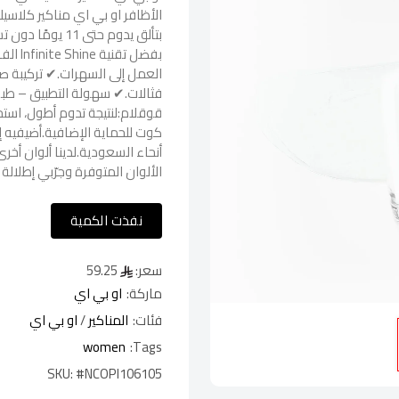
الأظافر او بي اي مناكير كلاسيك
بتألق يدوم حتى 
بفضل ت
العمل إلى السهرات.✔ تركيبة صحي
فثالات.✔ سهولة التطبيق – طبق
قوقلام:لنتيجة تدوم أطول، است
كوت للحماية الإضافية.أضيفيه 
أنحاء السعودية.لدينا ألوان أخ
الألوان المتوفرة وجرّبي إطلالة
نفذت الكمية
سعر:
59.25
ماركة:
او بي اي
فئات:
المناكير
/
او بي اي
women
Tags:
SKU:
#NCOPI106105