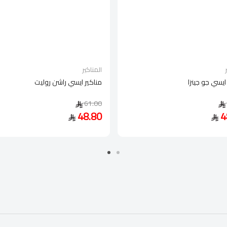
المناكير
ايسي جو جينزا
مناكير ايسي راشن روليت
61.00
48.80
4