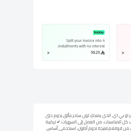
Split your invoice into
4
installments
with no interest.
<
<
59.25
او بي اي، الذي يمنحكِ لون ساحر بتألق يدوم حتى
 تقنية Infinite Shine الفريدة.✔ لون كلاسيكي – يناسب كل المناسبات، من العمل إلى السهرات.✔ تركيبة
راء من قوقلام:لنتيجة تدوم أطول، استخدمي أساس