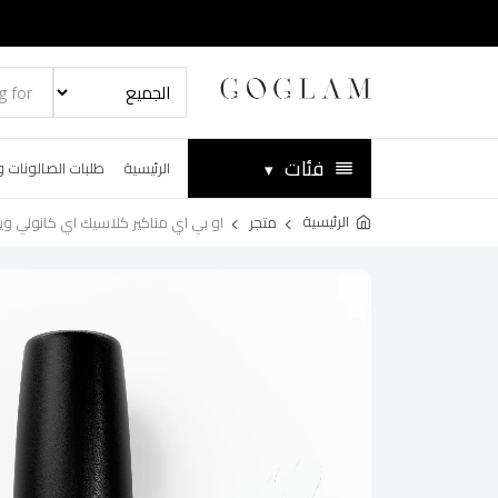
فئات
▾
الرئيسية
طلبات الصالونات و
الرئيسية
متجر
او بي اي مناكير كلاسيك اي كانولي وير