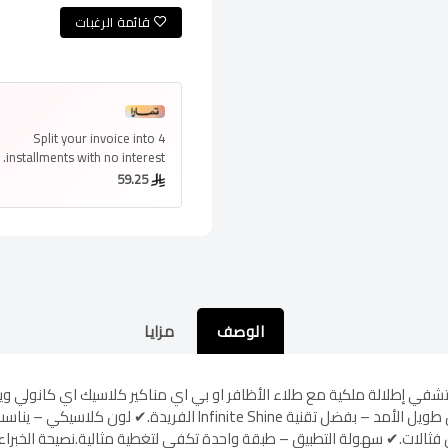
قائمة الرغبات
Split your invoice into
4
installments
with no interest.
59.25
الوصف
مزايا
تشفي إطلالة ملكية مع طلاء الأظافر او بي اي مناكير كلاسيك اي كانولي وير 
11 يومًا دون تشقق أو تقشير!مميزات المنتج؟✔ تألق طويل الأمد – بفضل
تيل فثالات.✔ سهولة التطبيق – طبقة واحدة تكفي لتغطية مثالية.نصيحة الخب