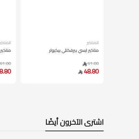
المناكير
المناكير
مناكير ايسي بيرفكتلي بيكيولر
مناكير 
61.00
61.00
8.80
48.80
اشترى الآخرون أيضًا