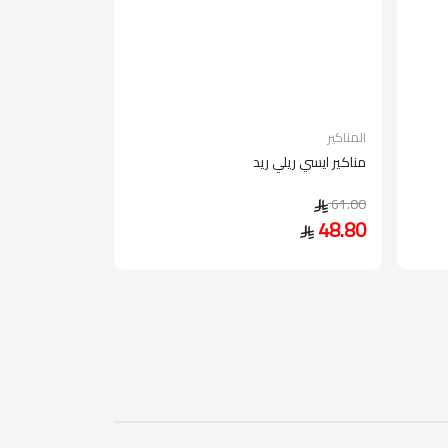
المناكير
مناكير ايسي ريلي ريد
61.00
48.80