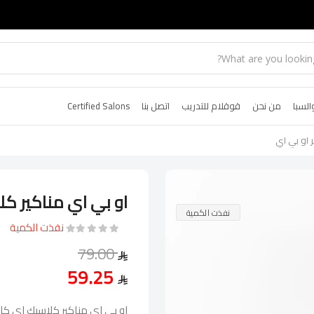
السبا
من نحن
قوقلام للتدريب
اتصل بنا
Certified Salons
 او بي اي
او بي اي مناكير كل
نفذت الكمية
نفذت الكمية
79.00
59.25
او بي اي مناكير كلاسيك اي كا