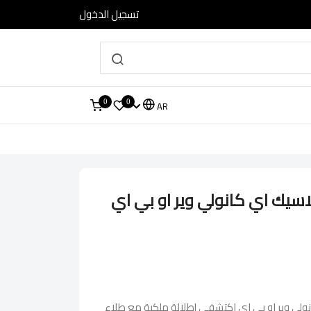
تسجيل الدخول
0
0
AR
اسيك اي كانولي وير او بي اي
نولي وير او بي اي اكتشفي إطلالة ملكية مع طلاء