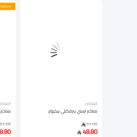
Feature
المناكير
المناكير
 اباوت يو
مناكير ايسي بيرفكتلي بيكيولر
مناكير 
61.00
61.00
8.80
48.80