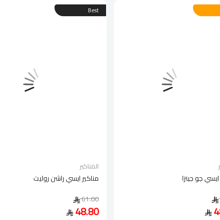
Best
المناكير
ايسي جو جينزا
مناكير ايسي راشن روليت
61.00
48.80
4