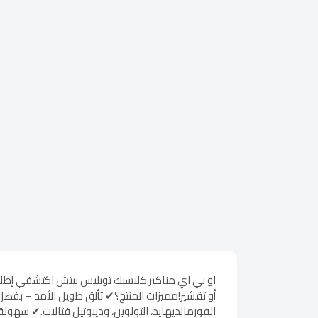
الفورمالديهايد، التولوين، وديبوتيل فثالات.✔ سهول