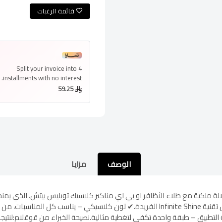
قائمة الرغبات
Split your invoice into
4
installments
with no interest.
59.25
الوصف
مزايا
أو تقشير!مميزات المنتج؟✔ تألق طويل الأمد – بفضل تقنية Infinite Shine الفريدة.✔ لون كلا
ة التطبيق – طبقة واحدة تكفي لتغطية مثالية.نصيحة الخبراء من قوقلام:لنت