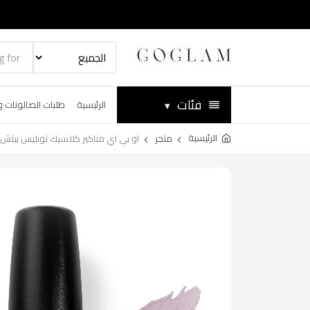
فئات
▾
الرئيسية
طلبات الصالونات و
الرئيسية
متجر
او بي اي مناكير كلاسيك توبليس بيتش