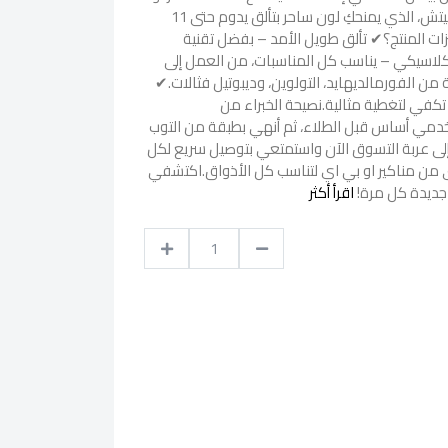
بي اي مناكير كلاسيك توبليس بيتش، الذي يمنحكِ لون ساحر بتألق يدوم حتى 11
ات المنتج؟✔ تألق طويل الأمد – بفضل تقنية
يدة.✔ لون كلاسيكي – يناسب كل المناسبات، من العمل إلى
من الفورمالديهايد، التولوين، وديبوتيل فثالات.✔
كفي لتغطية مثالية.نصيحة الخبراء من
خدمي أساس قبل الطلاء، ثم أنهي بطبقة من التوب
إلى عربة التسوق الآن واستمتعي بتوصيل سريع لكل
رى من مناكير او بي اي لتناسب كل الأذواق.اكتشفي
 جديدة كل مرة!
اقرأ أكثر