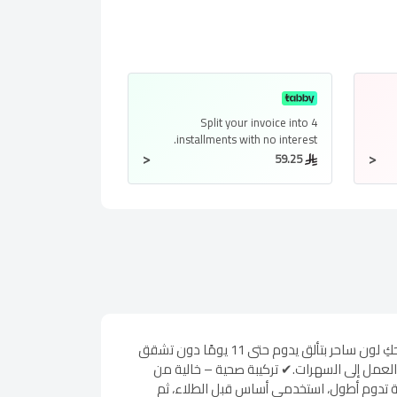
Split your invoice into
4
installments
with no interest.
<
<
59.25
او بي اي مناكير كلاسيك توبليس بيتش اكتشفي إطلالة ملكية مع طلاء الأظافر او بي اي مناكير كلاسيك توبليس بيتش، الذي يمنحكِ لون ساحر بتألق يدوم حتى 11 يومًا دون تشقق
سيكي – يناسب كل المناسبات، من العمل إلى السهرات.✔ تركيبة صحية – خالية من
يجة تدوم أطول، استخدمي أساس قبل الطلاء، ثم