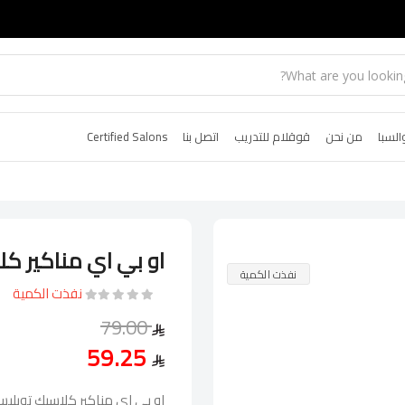
السبا
من نحن
قوقلام للتدريب
اتصل بنا
Certified Salons
او بي اي مناكير ك
نفذت الكمية
نفذت الكمية
79.00
59.25
او بي اي مناكير كلاسيك توبلي