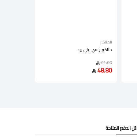
المناكير
مناكير ايسي ريلي ريد
61.00
48.80
ل الدفع المتاحة