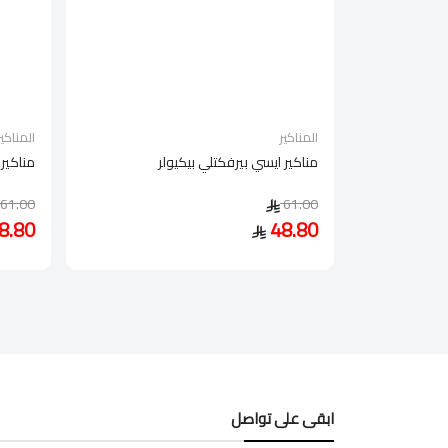
المناكير
المناكير
مناكير ايسي بيرفكتلي بيكيولر
مناكير 
61.00
61.00
8.80
48.80
ابقى على تواصل