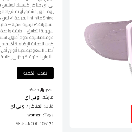
يومًا دون تشقق أو تقشير!مميز
Infinite Shine الفر
السهرات.✔ تركيبة صحية – خالية 
سهولة التطبيق – طبقة واحدة ت
قوقلام:لنتيجة تدوم أطول، است
كوت للحماية الإضافية.أضيفيه 
أنحاء السعودية.لدينا ألوان أخ
الألوان المتوفرة وجرّبي إطلالة
نفذت الكمية
سعر:
59.25
ماركة:
او بي اي
فئات:
المناكير
/
او بي اي
women
Tags:
SKU:
#NCOPI106171