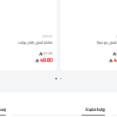
المناكير
ايسي جو جينزا
مناكير ايسي راشن روليت
61.00
48.80
4
روابط مفيدة
وسائ