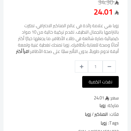
34.30
24.01
زويا هي علامة رائدة في عالم المناكير الاحترافي، تميّزت
بالتزامها بالجمال النظيف. تقدم تركيبة خالية من 10 مواد
كيميائية ضارة شائعة في طلاء الأظافر، ما يجعلها خيارًا أكثر
أمانًا وصحة للعناية بأظافرك. زويا تمنحك تغطية غنية ولمعة
أنيقة تدوم طويلاً، بدون التأثير سلبًا على صحة الأظافر
اقرأ أكثر
نفذت الكمية
سعر:
24.01
ماركة:
زويا
فئات:
المناكير
/
زويا
Tags:
زويا