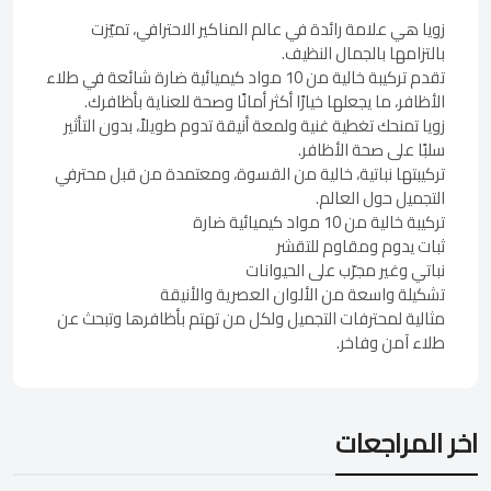
زويا هي علامة رائدة في عالم المناكير الاحترافي، تميّزت
بالتزامها بالجمال النظيف.
تقدم تركيبة خالية من 10 مواد كيميائية ضارة شائعة في طلاء
الأظافر، ما يجعلها خيارًا أكثر أمانًا وصحة للعناية بأظافرك.
زويا تمنحك تغطية غنية ولمعة أنيقة تدوم طويلاً، بدون التأثير
سلبًا على صحة الأظافر.
تركيبتها نباتية، خالية من القسوة، ومعتمدة من قبل محترفي
التجميل حول العالم.
تركيبة خالية من 10 مواد كيميائية ضارة
ثبات يدوم ومقاوم للتقشر
نباتي وغير مجرّب على الحيوانات
تشكيلة واسعة من الألوان العصرية والأنيقة
مثالية لمحترفات التجميل ولكل من تهتم بأظافرها وتبحث عن
طلاء آمن وفاخر.
اخر المراجعات