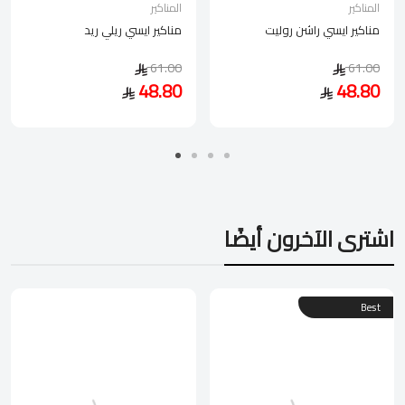
المناكير
المناكير
مناكير ايسي راشن روليت
مناكير ايسي ريلي ريد
61.00
61.00
48.80
48.80
اشترى الآخرون أيضًا
Best