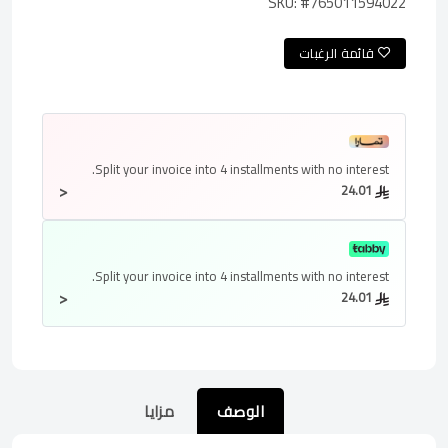
SKU:
#765011594022
قائمة الرغبات
Split your invoice into
4 installments
with no interest.
<
24.01
Split your invoice into
4 installments
with no interest.
<
24.01
الوصف
مزايا