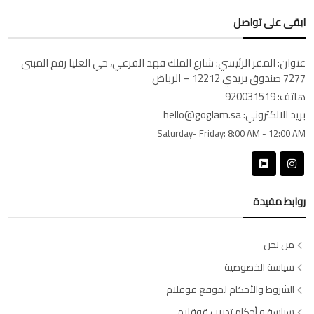
ابقى على تواصل
عنوان:
المقر الرئيسي: شارع الملك فهد الفرعي، حي العليا رقم المبنى
7277 صندوق بريدي 12212 – الرياض
هاتف:
920031519
بريد الالكتروني:
hello@goglam.sa
Saturday- Friday:
8:00 AM - 12:00 AM
روابط مفيدة
من نحن
سياسة الخصوصية
الشروط والأحكام لموقع قوقلام
سياسة و أحكام تدريب قوقلام