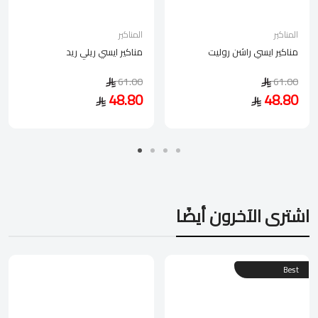
المناكير
المناكير
مناكير ايسي راشن روليت
مناكير ايسي ريلي ريد
61.00
61.00
48.80
48.80
اشترى الآخرون أيضًا
Best