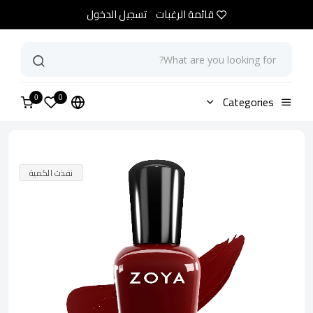
قائمة الرغبات
تسجيل الدخول
0
الرئيسية
Categories
متجر
زويا طلاء أظافر ريلي
0
نفذت الكمية