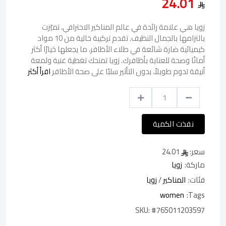
24.01
زويا هي علامة رائدة في عالم المناكير الاحترافي، تميّزت
بالتزامها بالجمال النظيف. تقدم تركيبة خالية من 10 مواد
كيميائية ضارة شائعة في طلاء الأظافر، ما يجعلها خيارًا أكثر
أمانًا وصحة للعناية بأظافرك. زويا تمنحك تغطية غنية ولمعة
أنيقة تدوم طويلاً، بدون التأثير سلبًا على صحة الأظافر
اقرأ أكثر
نفذت الكمية
سعر:
24.01
ماركة:
زويا
فئات:
المناكير
/
زويا
women
Tags:
SKU:
#765011203597