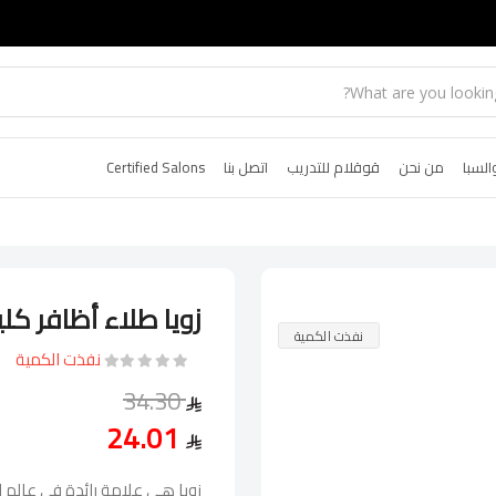
السبا
من نحن
قوقلام للتدريب
اتصل بنا
Certified Salons
زويا طلاء أظافر كلي
نفذت الكمية
نفذت الكمية
34.30
24.01
زويا هي علامة رائدة في عالم الم