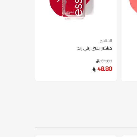
المناكير
مناكير ايسي ريلي ريد
61.00
48.80