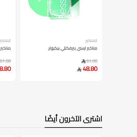
المناكير
المناكير
مناكير ايسي بيرفكتلي بيكيولر
مناكير 
61.00
61.00
8.80
48.80
اشترى الآخرون أيضًا