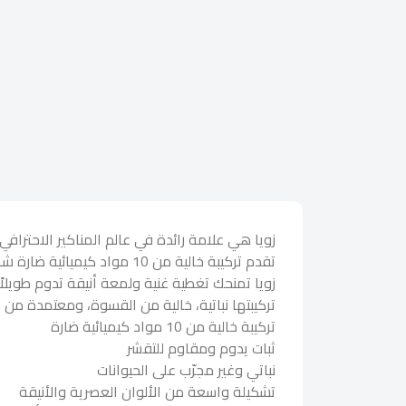
زويا هي علامة رائدة في عالم المناكير الاحترافي، 
تقدم تركيبة خالية من 10 مواد كيميائية ضارة شائعة في طلاء الأظافر، ما يجعلها خيارًا أكثر أمانًا وصحة للعناية بأظافرك.
زويا تمنحك تغطية غنية ولمعة أنيقة تدوم طويلاً، ب
تركيبتها نباتية، خالية من القسوة، ومعتمدة من 
تركيبة خالية من 10 مواد كيميائية ضارة
ثبات يدوم ومقاوم للتقشر
نباتي وغير مجرّب على الحيوانات
تشكيلة واسعة من الألوان العصرية والأنيقة