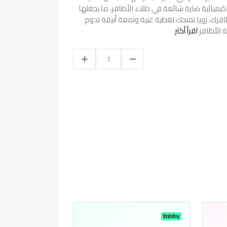
بة خالية من 10 مواد كيميائية ضارة شائعة في طلاء الأظافر، ما يجعلها
بأظافرك. زويا تمنحك تغطية غنية ولمعة أنيقة تدوم
حة الأظافر
اقرأ أكثر