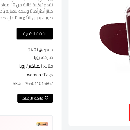
تقدم تركي
خيارًا أكثر أمانًا وصحة للعناية 
طويلاً، بدون التأثير سلبًا على ص
نفذت الكمية
سعر:
24.01
ماركة:
زويا
فئات:
المناكير
/
زويا
women
Tags:
SKU:
#765011015862
قائمة الرغبات