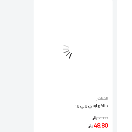
المناكير
مناكير ايسي ريلي ريد
61.00
48.80