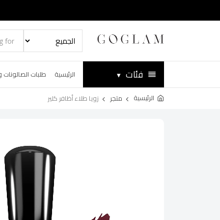
فئات
▾
الرئيسية
طلبات الصالونات و
الرئيسية
متجر
زويا طلاء أظافر كلير