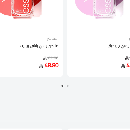
المناكير
ايسي جو جينزا
مناكير ايسي راشن روليت
61.00
48.80
4