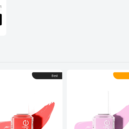
1 star
Best