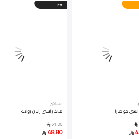
Best
المناكير
ايسي جو جينزا
مناكير ايسي راشن روليت
61.00
48.80
4