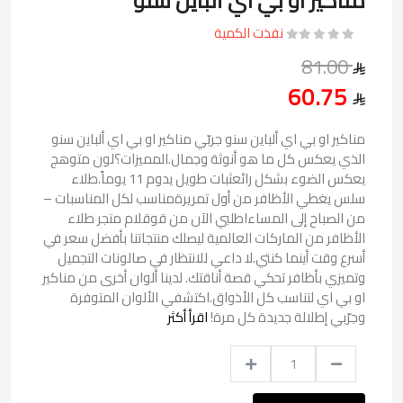
مناكير او بي اي ألباين سنو
نفذت الكمية
81.00
60.75
مناكير او بي اي ألباين سنو جربّي مناكير او بي اي ألباين سنو
الذي يعكس كل ما هو أنوثة وجمال.المميزات؟لون متوهج
يعكس الضوء بشكل رائعثبات طويل يدوم 11 يوماً.طلاء
سلس يغطي الأظافر من أول تمريرةمناسب لكل المناسبات –
من الصباح إلى المساءاطلبي الآن من قوقلام متجر طلاء
الأظافر من الماركات العالمية ليصلك منتجاتنا بأفضل سعر في
أسرع وقت أينما كنتي.لا داعي للانتظار في صالونات التجميل
وتميزي بأظافر تحكي قصة أناقتك. لدينا ألوان أخرى من مناكير
او بي اي لتناسب كل الأذواق.اكتشفي الألوان المتوفرة
وجرّبي إطلالة جديدة كل مرة!
اقرأ أكثر