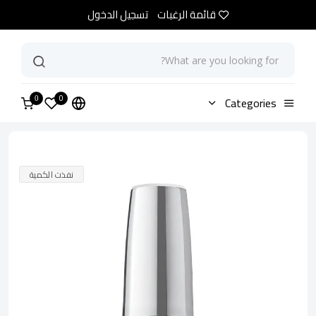
قائمة الرغبات
تسجيل الدخول
0
الرئيسية
Categories
متجر
مناكير او بي اي ألباين سنو
0
نفذت الكمية