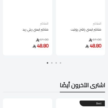
المناكير
المناكير
مناكير ايسي راشن روليت
مناكير ايسي ريلي ريد
61.00
61.00
48.80
48.80
اشترى الآخرون أيضًا
Best