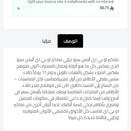
Split your invoice into
4 installments
with no interest.
<
60.75
الوصف
مزايا
مناكير او بي اي ألباين سنو جربّي مناكير او بي اي ألباين سنو
الذي يعكس كل ما هو أنوثة وجمال.المميزات؟لون متوهج
يعكس الضوء بشكل رائعثبات طويل يدوم 11 يوماً.طلاء
سلس يغطي الأظافر من أول تمريرةمناسب لكل المناسبات –
من الصباح إلى المساءاطلبي الآن من قوقلام متجر طلاء
الأظافر من الماركات العالمية ليصلك منتجاتنا بأفضل سعر في
أسرع وقت أينما كنتي.لا داعي للانتظار في صالونات التجميل
وتميزي بأظافر تحكي قصة أناقتك. لدينا ألوان أخرى من مناكير
او بي اي لتناسب كل الأذواق.اكتشفي الألوان المتوفرة
وجرّبي إطلالة جديدة كل مرة!