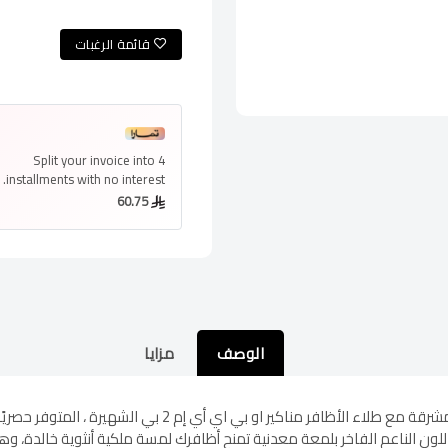
قائمة الرغبات
Split your invoice into
4
installments
with no interest.
60.75
الوصف
مزايا
مناكير او بي اي أي إم 2 بي : اصنعي إطلالة أنيقة ومشرقة مع ط
اللون الناعم الفاخر بلمعة معدنية تمنح أظافرك لمسة ملكية أنثوية خالدة، و