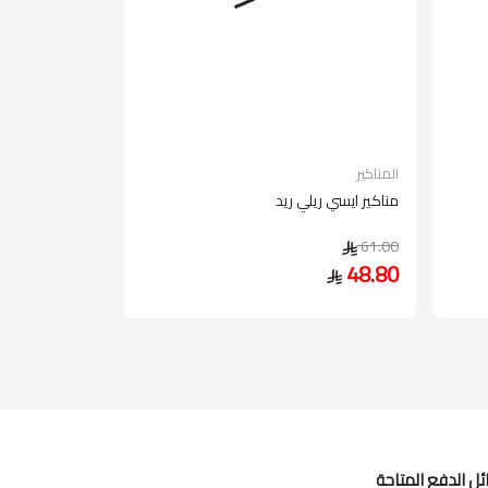
المناكير
مناكير ايسي ريلي ريد
61.00
48.80
ل الدفع المتاحة