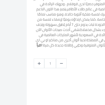
بي الشهيرة ، المتوفر حصريًا لدى قوقلام ، وجهتك الرائدة في
ية في عالم طلاء الأظافر.يتميز هذا اللون الناعم
رك لمسة ملكية أنثوية خالدة، وهو مناسب تمامًا
خاصة، كما يمكن ارتداؤه يوميًا لإضفاء لمسة من
التألق على إطلالتك.تركيبة عالية الجودة ثبات يدوم حتى 7 أيام يُطبق بسهولة ويَجف
وء بشكل مذهلاكتشفي أحدث صيحات الألوان الآن
دة في السعودية لأشهر الماركات العالمية في
 في المملكة.لدينا ألوان أخرى من مناكير او بي اي
لوان المتوفرة وجرّبي إطلالة جديدة كل مرة!
اقرأ