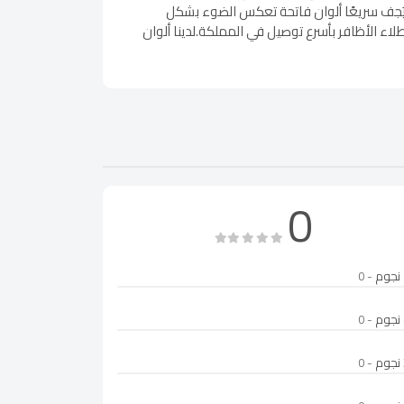
ق على إطلالتك.تركيبة عالية الجودة ثبات يدوم حتى 7 أيام يُطبق بسهولة ويَجف سريعًا ألوان فاتحة تعكس الضوء بشكل
 الأظافر بأسرع توصيل في المملكة.لدينا ألوان
0
- 0
- 0
- 0