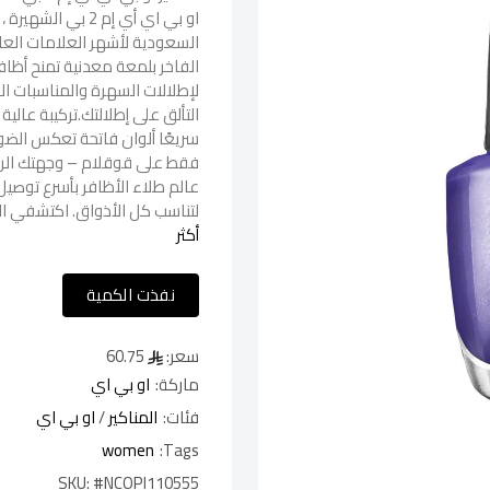
او بي اي أي إم 2 
السعودية لأشهر العلامات العالم
الفاخر بلمعة معدنية تمنح أظاف
لإطلالات السهرة والمناسبات ال
سريعًا ألوان فاتحة تعكس الض
فقط على قوقلام – وجهتك الرائ
عالم طلاء الأظافر بأسرع توصيل
لتناسب كل الأذواق. اكتشفي الأ
أكثر
نفذت الكمية
سعر:
60.75
ماركة:
او بي اي
فئات:
المناكير
/
او بي اي
women
Tags:
SKU:
#NCOPI110555