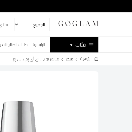
فئات
▾
الرئيسية
طلبات الصالونات و
الرئيسية
متجر
مناكير او بي اي أي إم 2 بي إم