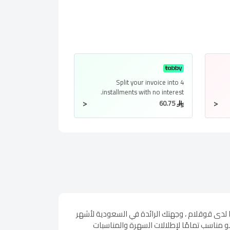
Split your invoice into
4
installments
with no interest.
<
<
60.75
لاء الأظافر مناكير او بي اي أي إم 2 بي الشهيرة ، المتوفر حصريًا لدى قوقلام ، وجهتك الرائدة في السعودية لأشهر
هو مناسب تمامًا لإطلالات السهرة والمناسبات