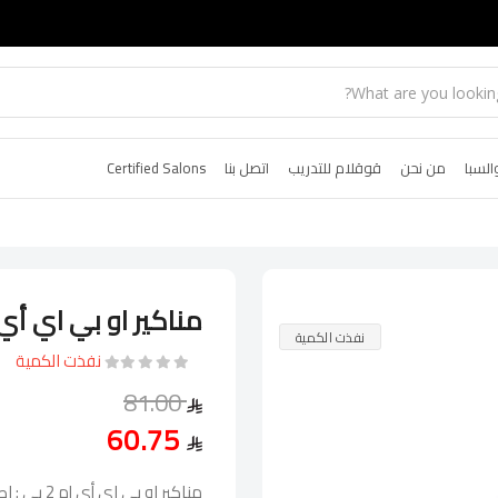
السبا
من نحن
قوقلام للتدريب
اتصل بنا
Certified Salons
مناكير او بي اي أي إم 2 ب
نفذت الكمية
نفذت الكمية
81.00
60.75
مناكير او 