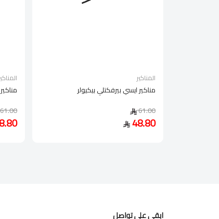
المناكير
المناكير
مناكير ايسي بيرفكتلي بيكيولر
مناكير 
61.00
61.00
8.80
48.80
ابقى على تواصل