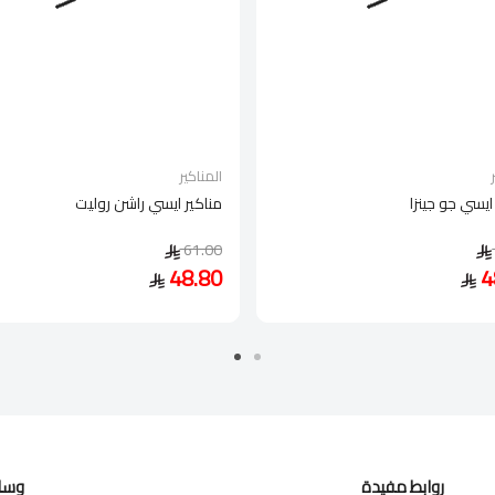
المناكير
ايسي جو جينزا
مناكير ايسي راشن روليت
61.00
48.80
4
روابط مفيدة
وسائ