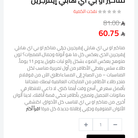
مناكير او بي اي هابلي إيفرجرين
نفذت الكمية
81.00
60.75
مناكير او بي اي هابلي إيفرجرين جربّي مناكير او بي اي هابلي
إيفرجرين الذي يعكس كل ما هو أنوثة وجمال.المميزات؟ لون
متوهج يعكس الضوء بشكل رائع ثبات طويل يدوم 11 يوماً.
طلاء سلس يغطي الأظافر من أول تمريرة مناسب لكل
المناسبات – من الصباح إلى المساءاطلبي الآن من قوقلام
متجر طلاء الأظافر من الماركات العالمية ليصلك منتجاتنا
بأفضل سعر في أسرع وقت أينما كنتي. لا داعي للانتظار في
صالونات التجميل وتميزي بأظافر تحكي قصة أناقتك. لدينا ألوان
أخرى من مناكير او بي اي لتناسب كل الأذواق. اكتشفي
الألوان المتوفرة وجرّبي إطلالة جديدة كل مرة!
اقرأ أكثر