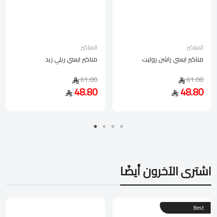
المناكير
المناكير
مناكير ايسي راشن روليت
مناكير ايسي ريلي ريد
61.00
61.00
48.80
48.80
اشترى الآخرون أيضًا
Best