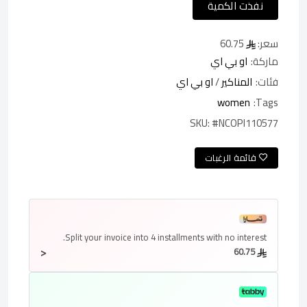
نفذت الكمية
سعر:
60.75
ماركة:
او بي اي
فئات:
المناكير
/
او بي اي
women
Tags:
SKU:
#NCOPI110577
قائمة الرغبات
Split your invoice into
4 installments
with no interest.
<
60.75