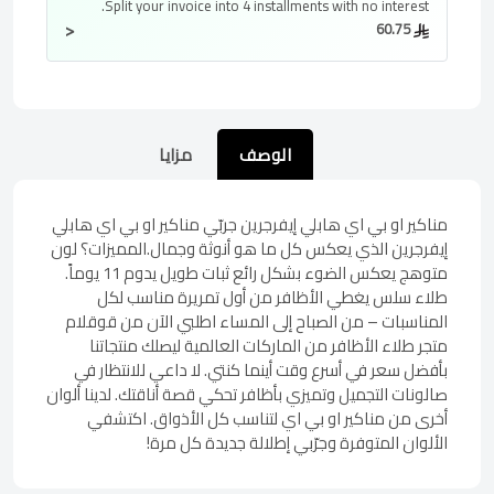
Split your invoice into
4 installments
with no interest.
<
60.75
الوصف
مزايا
مناكير او بي اي هابلي إيفرجرين جربّي مناكير او بي اي هابلي
إيفرجرين الذي يعكس كل ما هو أنوثة وجمال.المميزات؟ لون
متوهج يعكس الضوء بشكل رائع ثبات طويل يدوم 11 يوماً.
طلاء سلس يغطي الأظافر من أول تمريرة مناسب لكل
المناسبات – من الصباح إلى المساء اطلبي الآن من قوقلام
متجر طلاء الأظافر من الماركات العالمية ليصلك منتجاتنا
بأفضل سعر في أسرع وقت أينما كنتي. لا داعي للانتظار في
صالونات التجميل وتميزي بأظافر تحكي قصة أناقتك. لدينا ألوان
أخرى من مناكير او بي اي لتناسب كل الأذواق. اكتشفي
الألوان المتوفرة وجرّبي إطلالة جديدة كل مرة!