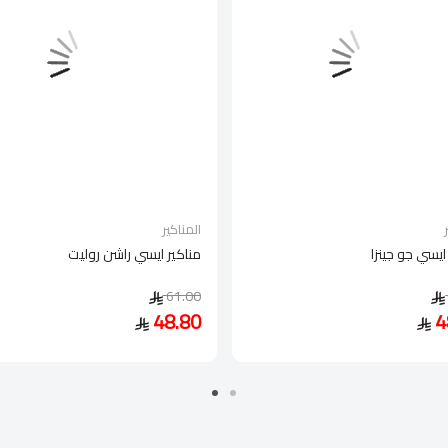
المناكير
ايسي جو جينزا
مناكير ايسي راشن روليت
61.00
48.80
4