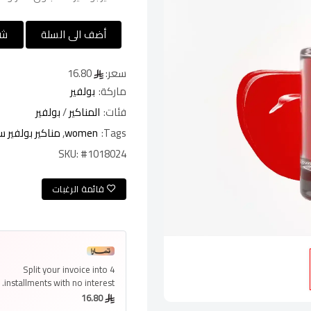
أضف الى السلة
شر
سعر:
16.80
ماركة:
بولفير
فئات:
المناكير
/
بولفير
Tags:
women
,
مناكير بولفير ستر
SKU:
#1018024
قائمة الرغبات
Split your invoice into
4
installments
with no interest.
16.80