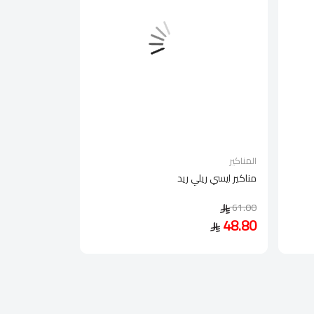
المناكير
مناكير ايسي ريلي ريد
61.00
48.80