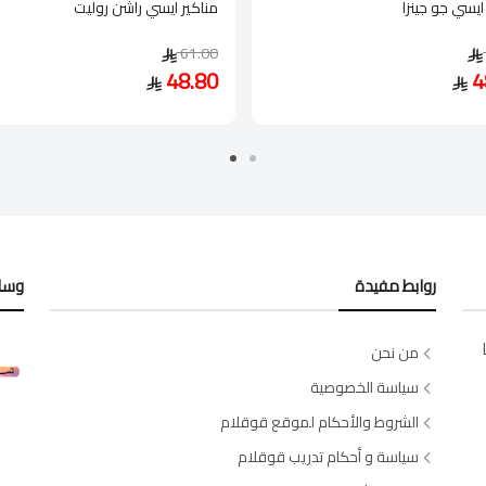
ايسي جو جينزا
مناكير ايسي راشن روليت
61.00
48.80
4
روابط مفيدة
وسائ
من نحن
سياسة الخصوصية
الشروط والأحكام لموقع قوقلام
سياسة و أحكام تدريب قوقلام