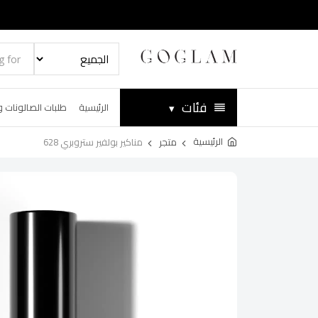
فئات
▾
الرئيسية
طلبات الصالونات و
الرئيسية
متجر
مناكير بولفير ستروبري 628