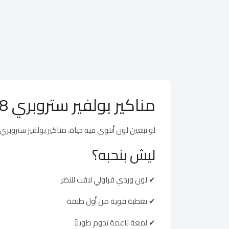
مناكير بولفير ستروبري 628 – لمسة فراولة على أظافرك
لو تبغين لون أنثوي فيه حياة، مناكير بولفير ستروبري 628 هو الخيار اللي يدلع أظافرك! بدرجة وردي فراولي منعشة، يضفي على إطلالتك طابع جذّاب ومرح
ليش بنحبه؟
✔ لون وردي فراولي لافت للنظر
✔ تغطية قوية من أول طبقة
✔ لمعة ناعمة تدوم طويلاً