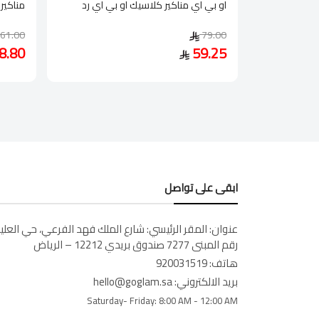
او بي اي مناكير كلاسيك او بي اي رد
مناكير 
61.00
79.00
8.80
59.25
ابقى على تواصل
عنوان:
المقر الرئيسي: شارع الملك فهد الفرعي، حي العليا
رقم المبنى 7277 صندوق بريدي 12212 – الرياض
هاتف:
920031519
بريد الالكتروني:
hello@goglam.sa
Saturday- Friday:
8:00 AM - 12:00 AM