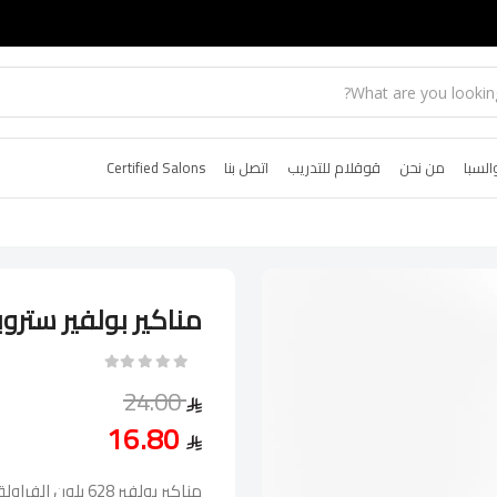
السبا
من نحن
قوقلام للتدريب
اتصل بنا
Certified Salons
مناكير بولفير ستروبري
24.00
16.80
مناكير بولفير 628 بلون الفراولة الحيوي والجذاب.