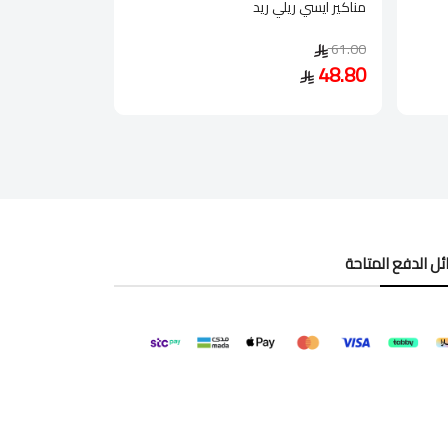
مناكير ايسي ريلي ريد
61.00
48.80
ل الدفع المتاحة