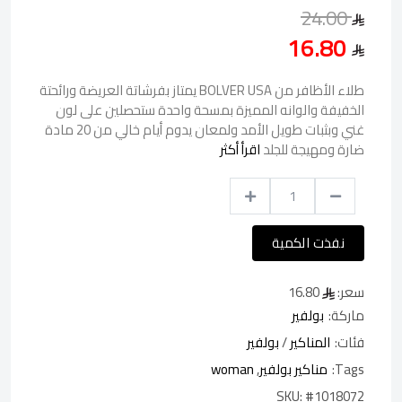
24.00
16.80
طلاء الأظافر من BOLVER USA يمتاز بفرشاتة العريضة ورائحتة
الخفيفة والوانه المميزة بمسحة واحدة ستحصلين على لون
غني وبثبات طويل الأمد ولمعان يدوم أيام خالي من 20 مادة
ضارة ومهيجة للجلد
اقرأ أكثر
نفذت الكمية
سعر:
16.80
ماركة:
بولفير
فئات:
المناكير
/
بولفير
Tags:
مناكير بولفير
,
woman
SKU:
#1018072