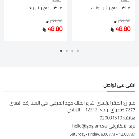
المناكير
المناكير
مناكير ايسي راشن روليت
مناكير ايسي ريلي ريد
61.00
61.00
48.80
48.80
ابقى على تواصل
عنوان:
المقر الرئيسي: شارع الملك فهد الفرعي، حي العليا رقم المبنى
7277 صندوق بريدي 12212 – الرياض
هاتف:
920031519
بريد الالكتروني:
hello@goglam.sa
Saturday- Friday:
8:00 AM - 12:00 AM