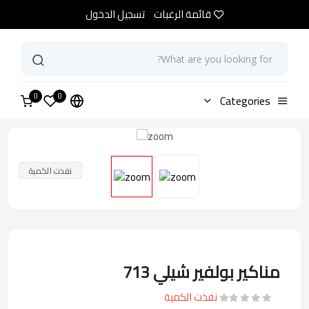
قائمة الرغبات
تسجيل الدخول
0
الرئيسية
Categories
متجر
مناكير بولفير شيلي 713
0
نفذت الكمية
مناكير بولفير شيلي 713
نفذت الكمية