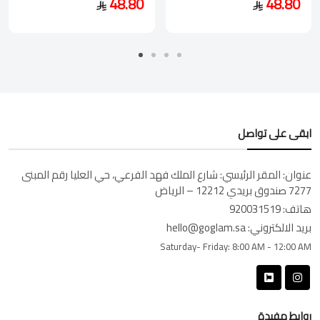
48.80
48.80
ابقى على تواصل
عنوان:
المقر الرئيسي: شارع الملك فهد الفرعي، حي العليا رقم المبنى
7277 صندوق بريدي 12212 – الرياض
هاتف:
920031519
بريد الالكتروني:
hello@goglam.sa
Saturday- Friday:
8:00 AM - 12:00 AM
روابط مفيدة