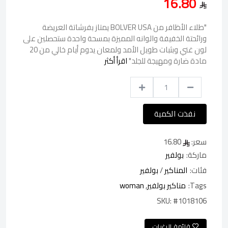
16.80
"طلاء الأظافر من BOLVER USA يمتاز بفرشاتة العريضة
ورائحتة الخفيفة والوانه المميزة بمسحة واحدة ستحصلين على
لون غني وبثبات طويل الأمد ولمعان يدوم أيام خالي من 20
مادة ضارة ومهيجة للجلد"
اقرأ أكثر
نفذت الكمية
سعر:
16.80
ماركة:
بولفير
فئات:
المناكير
/
بولفير
Tags:
مناكير بولفير
,
woman
SKU:
#1018106
قائمة الرغبات