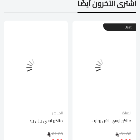
اشترى الآخرون أيضًا
Best
المناكير
المناكير
مناكير ايسي راشن روليت
مناكير ايسي ريلي ريد
61.00
61.00