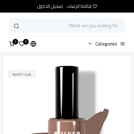
قائمة الرغبات
تسجيل الدخول
0
الرئيسية
Categories
متجر
مناكير بولفير كافي 743
0
نفذت الكمية