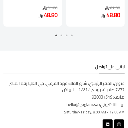
61.00
61.00
48.80
48.80
ابقى على تواصل
عنوان:
المقر الرئيسي: شارع الملك فهد الفرعي، حي العليا رقم المبنى
7277 صندوق بريدي 12212 – الرياض
هاتف:
920031519
بريد الالكتروني:
hello@goglam.sa
Saturday- Friday:
8:00 AM - 12:00 AM