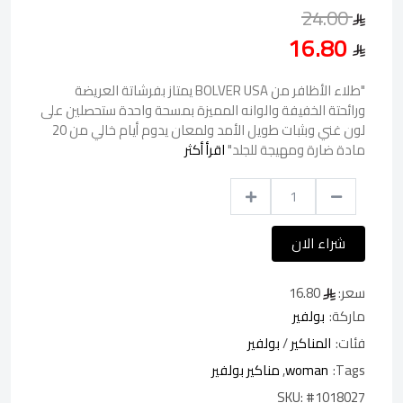
24.00
16.80
"طلاء الأظافر من BOLVER USA يمتاز بفرشاتة العريضة
ورائحتة الخفيفة والوانه المميزة بمسحة واحدة ستحصلين على
لون غني وبثبات طويل الأمد ولمعان يدوم أيام خالي من 20
مادة ضارة ومهيجة للجلد"
اقرأ أكثر
شراء الان
سعر:
16.80
ماركة:
بولفير
فئات:
المناكير
/
بولفير
Tags:
woman
,
مناكير بولفير
SKU:
#1018027