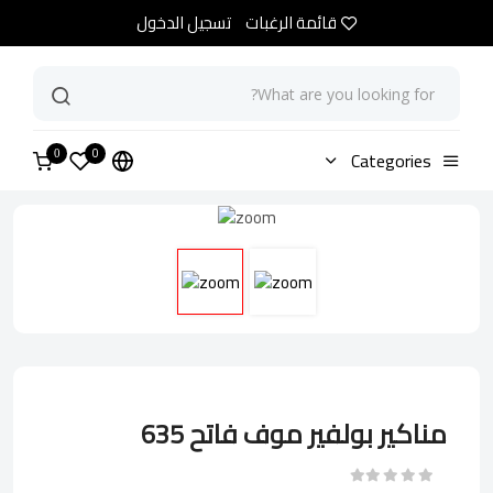
قائمة الرغبات
تسجيل الدخول
0
الرئيسية
Categories
متجر
مناكير بولفير موف فاتح 635
0
مناكير بولفير موف فاتح 635