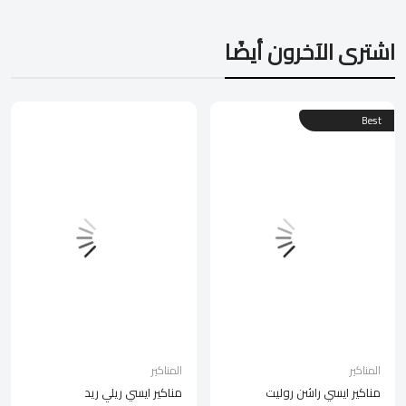
اشترى الآخرون أيضًا
Best
المناكير
المناكير
مناكير ايسي راشن روليت
مناكير ايسي ريلي ريد