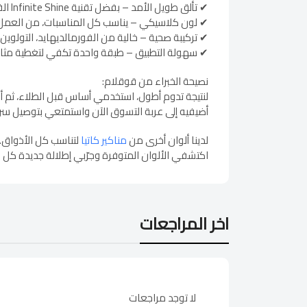
✔ تألق طويل الأمد – بفضل تقنية Infinite Shine الفريدة.
✔ لون كلاسيكي – يناسب كل المناسبات، من العمل 
✔ تركيبة صحية – خالية من الفورمالديهايد، التولوين، 
✔ سهولة التطبيق – طبقة واحدة تكفي لتغطية مثالي
نصيحة الخبراء من قوقلام:
لنتيجة تدوم أطول، استخدمي أساس قبل الطلاء، ثم أ
أضيفيه إلى عربة التسوق الآن واستمتعي بتوصيل سري
لدينا ألوان أخرى من
مناكير كاتيا
لتناسب كل الأذواق.
اكتشفي الألوان المتوفرة وجرّبي إطلالة جديدة كل 
اخر المراجعات
لا توجد مراجعات