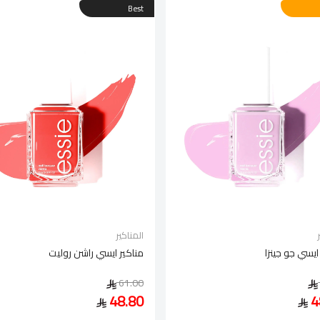
Best
المناكير
ايسي جو جينزا
مناكير ايسي راشن روليت
61.00
48.80
4