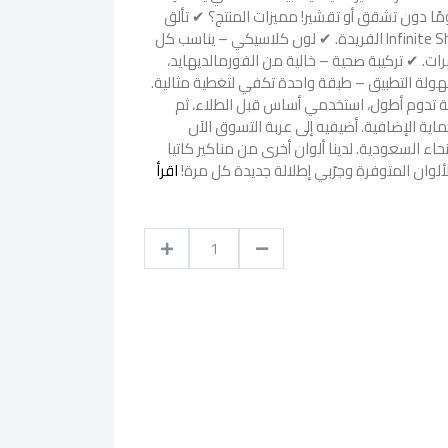
ساحر بتألق يدوم حتى 11 يومًا دون تشقق أو تقشير! مميزات المنتج؟ ✔ تألق
طويل الأمد – بفضل تقنية Infinite Shine الفريدة. ✔ لون كلاسيكي – يناسب كل
ات. ✔ تركيبة صحية – خالية من الفورمالديهايد،
سهولة التطبيق – طبقة واحدة تكفي لتغطية مثالية.
يجة تدوم أطول، استخدمي أساس قبل الطلاء، ثم
ية الإضافية. أضيفيه إلى عربة التسوق الآن
ء السعودية. لدينا ألوان أخرى من مناكير كاتيا
لوان المتوفرة وجرّبي إطلالة جديدة كل مرة!
اقرأ