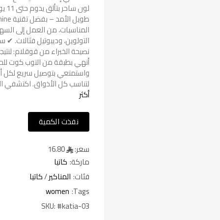
لون 
المناسبات، من العمل إلى السهر
التولوين، وديبوتيل فثالات. ✔ 
نصيحة الخبراء من قوقلام: لنت
أنهي بطبقة من التوب كوت للحما
واستمتعي بتوصيل سريع لكل أنحا
لتناسب كل الأذواق. اكتشفي الأ
أكثر
نفذت الكمية
سعر:
16.80
ماركة:
كاتيا
فئات:
المناكير
/
كاتيا
women
Tags:
SKU:
#katia-03