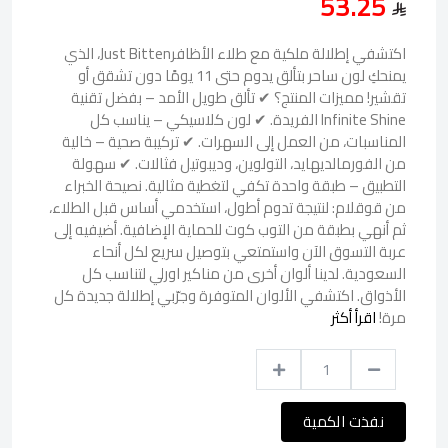
53.25
اكتشفي إطلالة ملكية مع طلاء الأظافرJust Bitten، الذي
يمنحكِ لون ساحر بتألق يدوم حتى 11 يومًا دون تشقق أو
تقشير! مميزات المنتج؟ ✔ تألق طويل الأمد – بفضل تقنية
Infinite Shine الفريدة. ✔ لون كلاسيكي – يناسب كل
المناسبات، من العمل إلى السهرات. ✔ تركيبة صحية – خالية
من الفورمالديهايد، التولوين، وديبوتيل فثالات. ✔ سهولة
التطبيق – طبقة واحدة تكفي لتغطية مثالية. نصيحة الخبراء
من قوقلام: لنتيجة تدوم أطول، استخدمي أساس قبل الطلاء،
ثم أنهي بطبقة من التوب كوت للحماية الإضافية. أضيفيه إلى
عربة التسوق الآن واستمتعي بتوصيل سريع لكل أنحاء
السعودية. لدينا ألوان أخرى من مناكير اورلي لتناسب كل
الأذواق. اكتشفي الألوان المتوفرة وجرّبي إطلالة جديدة كل
مرة!
اقرأ أكثر
نفذت الكمية