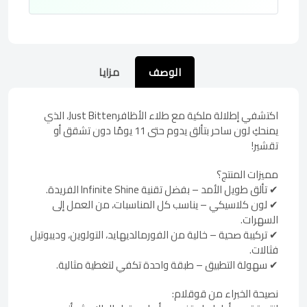
الوصف
مزايا
اكتشفي إطلالة ملكية مع طلاء الأظافرJust Bitten، الذي
يمنحكِ لون ساحر بتألق يدوم حتى 11 يومًا دون تشقق أو
تقشير!
مميزات المنتج؟
✔ تألق طويل الأمد – بفضل تقنية Infinite Shine الفريدة.
✔ لون كلاسيكي – يناسب كل المناسبات، من العمل إلى
السهرات.
✔ تركيبة صحية – خالية من الفورمالديهايد، التولوين، وديبوتيل
فثالات.
✔ سهولة التطبيق – طبقة واحدة تكفي لتغطية مثالية.
نصيحة الخبراء من قوقلام: