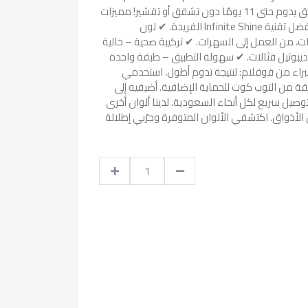
Pink، الذي يمنحكِ لون ساحر بتألق يدوم حتى 11 يومًا دون تشقق أو تقشير! مميزات
المنتج؟ ✔ تألق طويل الأمد – بفضل تقنية Infinite Shine الفريدة. ✔ لون
، من العمل إلى السهرات. ✔ تركيبة صحية – خالية
وديبوتيل فثالات. ✔ سهولة التطبيق – طبقة واحدة
براء من قوقلام: لنتيجة تدوم أطول، استخدمي
ة من التوب كوت للحماية الإضافية. أضيفيه إلى
صيل سريع لكل أنحاء السعودية. لدينا ألوان أخرى
الأذواق. اكتشفي الألوان المتوفرة وجرّبي إطلالة