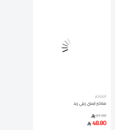
المناكير
مناكير ايسي ريلي ريد
61.00
48.80