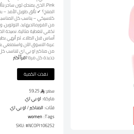
كلاسيكي – يناسب كل المناسبات
من الفورمالديهايد، التولوين، 
تكفي لتغطية مثالية. نصيحة الخ
أساس قبل الطلاء، ثم أنهي بطبق
عربة التسوق الآن واستمتعي بتو
من مناكير او بي اي لتناسب كل 
جديدة كل مرة!
اقرأ أكثر
نفذت الكمية
سعر:
59.25
ماركة:
او بي اي
فئات:
المناكير
/
او بي اي
women
Tags:
SKU:
#NCOPI106252