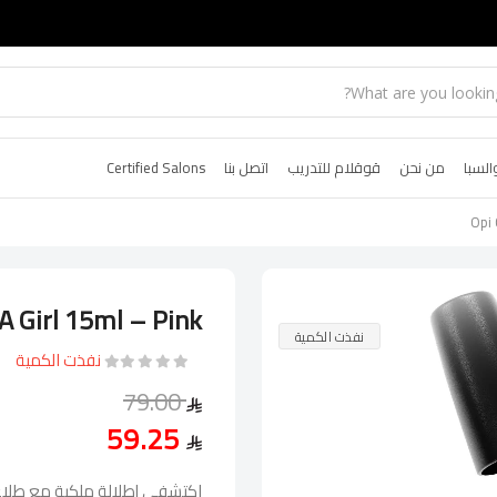
السبا
من نحن
قوقلام للتدريب
اتصل بنا
Certified Salons
Opi 
 A Girl 15ml – Pink
نفذت الكمية
نفذت الكمية
79.00
59.25