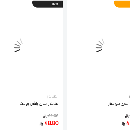
Best
المناكير
ايسي جو جينزا
مناكير ايسي راشن روليت
61.00
48.80
4