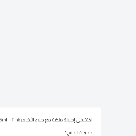
اكتشفي إطلالة ملكية مع طلاء الأظافر Opi Classic Lacquer Its A Girl 15ml – Pink
مميزات المنتج؟