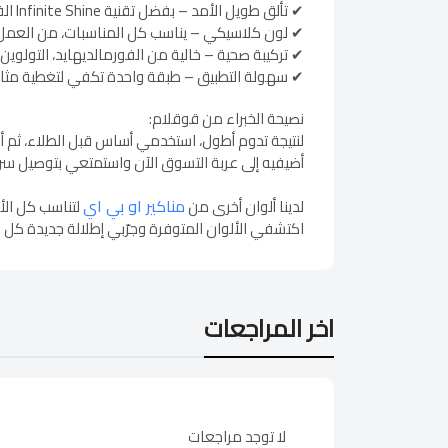
✔ تألق طويل الأمد – بفضل تقنية Infinite Shine الفريدة.
✔ لون كلاسيكي – يناسب كل المناسبات، من العمل 
✔ تركيبة صحية – خالية من الفورمالديهايد، التولوين، 
✔ سهولة التطبيق – طبقة واحدة تكفي لتغطية مثالي
نصيحة الخبراء من قوقلام:
لنتيجة تدوم أطول، استخدمي أساس قبل الطلاء، ثم أ
أضيفيه إلى عربة التسوق الآن واستمتعي بتوصيل سري
مناكير او بي اي
لدينا ألوان أخرى من
لتناسب كل الأ
اكتشفي الألوان المتوفرة وجرّبي إطلالة جديدة كل 
اخر المراجعات
لا توجد مراجعات