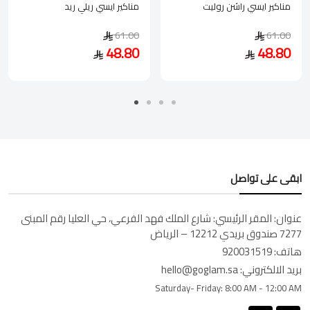
مناكير ايسي راشن روليت
مناكير ايسي ريلي ريد
61.00
61.00
48.80
48.80
ابقى على تواصل
عنوان:
المقر الرئيسي: شارع الملك فهد الفرعي، حي العليا رقم المبنى
7277 صندوق بريدي 12212 – الرياض
هاتف:
920031519
بريد الالكتروني:
hello@goglam.sa
Saturday- Friday:
8:00 AM - 12:00 AM