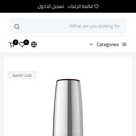
قائمة الرغبات
تسجيل الدخول
0
الرئيسية
Categories
متجر
مناكير او بي اي رايزن ذا بار
0
نفذت الكمية