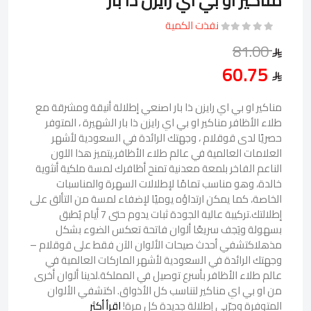
مناكير او بي اي رايزن ذا بار
نفذت الكمية
81.00
60.75
مناكير او بي اي رايزن ذا بار اصنعي إطلالة أنيقة ومشرقة مع
طلاء الأظافر مناكير او بي اي رايزن ذا بار الشهيرة ، المتوفر
حصريًا لدى قوقلام ، وجهتك الرائدة في السعودية لأشهر
العلامات العالمية في عالم طلاء الأظافر.يتميز هذا اللون
الناعم الفاخر بلمعة معدنية تمنح أظافرك لمسة ملكية أنثوية
خالدة، وهو مناسب تمامًا لإطلالات السهرة والمناسبات
الخاصة، كما يمكن ارتداؤه يوميًا لإضفاء لمسة من التألق على
إطلالتك.تركيبة عالية الجودة ثبات يدوم حتى 7 أيام يُطبق
بسهولة ويَجف سريعًا ألوان فاتحة تعكس الضوء بشكل
مذهلاكتشفي أحدث صيحات الألوان الآن فقط على قوقلام –
وجهتك الرائدة في السعودية لأشهر الماركات العالمية في
عالم طلاء الأظافر بأسرع توصيل في المملكة.لدينا ألوان أخرى
من او بي اي مناكير لتناسب كل الأذواق. اكتشفي الألوان
المتوفرة وجرّبي إطلالة جديدة كل مرة!
اقرأ أكثر