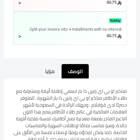
<
60.75
Split your invoice into
4 installments
with no interest.
<
60.75
الوصف
مزايا
مناكير او بي اي رايزن ذا بار اصنعي إطلالة أنيقة ومشرقة مع
طلاء الأظافر مناكير او بي اي رايزن ذا بار الشهيرة ، المتوفر
حصريًا لدى قوقلام ، وجهتك الرائدة في السعودية لأشهر
العلامات العالمية في عالم طلاء الأظافر.يتميز هذا اللون
الناعم الفاخر بلمعة معدنية تمنح أظافرك لمسة ملكية أنثوية
خالدة، وهو مناسب تمامًا لإطلالات السهرة والمناسبات
الخاصة، كما يمكن ارتداؤه يوميًا لإضفاء لمسة من التألق على
إطلالتك.تركيبة عالية الجودة ثبات يدوم حتى 7 أيام يُطبق