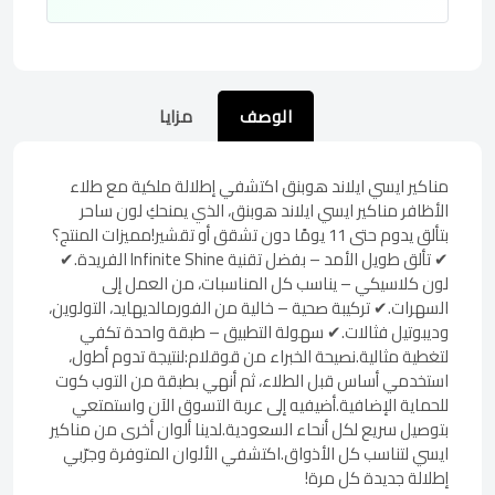
الوصف
مزايا
مناكير ايسي ايلاند هوبنق اكتشفي إطلالة ملكية مع طلاء
الأظافر مناكير ايسي ايلاند هوبنق، الذي يمنحكِ لون ساحر
بتألق يدوم حتى 11 يومًا دون تشقق أو تقشير!مميزات المنتج؟
✔ تألق طويل الأمد – بفضل تقنية Infinite Shine الفريدة.✔
لون كلاسيكي – يناسب كل المناسبات، من العمل إلى
السهرات.✔ تركيبة صحية – خالية من الفورمالديهايد، التولوين،
وديبوتيل فثالات.✔ سهولة التطبيق – طبقة واحدة تكفي
لتغطية مثالية.نصيحة الخبراء من قوقلام:لنتيجة تدوم أطول،
استخدمي أساس قبل الطلاء، ثم أنهي بطبقة من التوب كوت
للحماية الإضافية.أضيفيه إلى عربة التسوق الآن واستمتعي
بتوصيل سريع لكل أنحاء السعودية.لدينا ألوان أخرى من مناكير
ايسي لتناسب كل الأذواق.اكتشفي الألوان المتوفرة وجرّبي
إطلالة جديدة كل مرة!