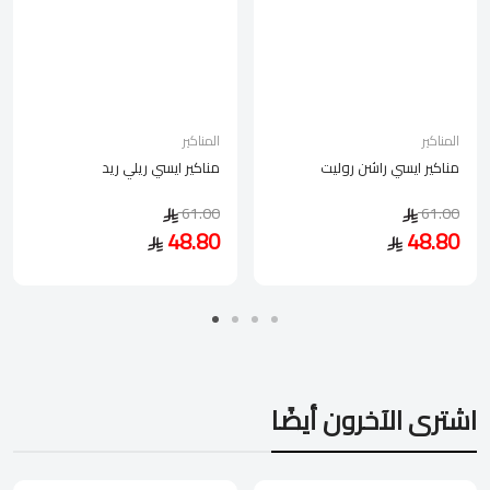
المناكير
المناكير
مناكير ايسي راشن روليت
مناكير ايسي ريلي ريد
61.00
61.00
48.80
48.80
اشترى الآخرون أيضًا