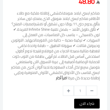
48.80
مناكير ايسي ايلاند هوبنقاكتشفي إطلالة ملكية مع طلاء
الأظافر مناكير ايسي ايلاند هوبنق، الذي يمنحكِ لون ساحر
بتألق يدوم حتى 11 يومًا دون تشقق أو تقشير!مميزات المنتج؟
✔ تألق طويل الأمد – بفضل تقنية Infinite Shine الفريدة.✔
لون كلاسيكي – يناسب كل المناسبات، من العمل إلى
السهرات.✔ تركيبة صحية – خالية من الفورمالديهايد، التولوين،
وديبوتيل فثالات.✔ سهولة التطبيق – طبقة واحدة تكفي
لتغطية مثالية.نصيحة الخبراء من قوقلام:لنتيجة تدوم أطول،
استخدمي أساس قبل الطلاء، ثم أنهي بطبقة من التوب كوت
للحماية الإضافية.أضيفيه إلى عربة التسوق الآن واستمتعي
بتوصيل سريع لكل أنحاء السعودية.لدينا ألوان أخرى من مناكير
ايسي لتناسب كل الأذواق.اكتشفي الألوان المتوفرة وجرّبي
إطلالة جديدة كل مرة!
اقرأ أكثر
شراء الان