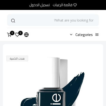
قائمة الرغبات
تسجيل الدخول
0
الرئيسية
Categories
متجر
مناكير ايسي بانك آت هارت
0
نفذت الكمية