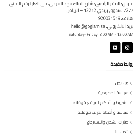
عنوان:
المقر الرئيسي: شارع الملك فهد الفرعي، حي العليا رقم المبنى
7277 صندوق بريدي 12212 – الرياض
هاتف:
920031519
بريد الالكتروني:
hello@goglam.sa
Saturday- Friday:
8:00 AM - 12:00 AM
روابط مفيدة
من نحن
سياسة الخصوصية
الشروط والأحكام لموقع قوقلام
سياسة و أحكام تدريب قوقلام
خيارات الشحن والاسترجاع
اتصل بنا