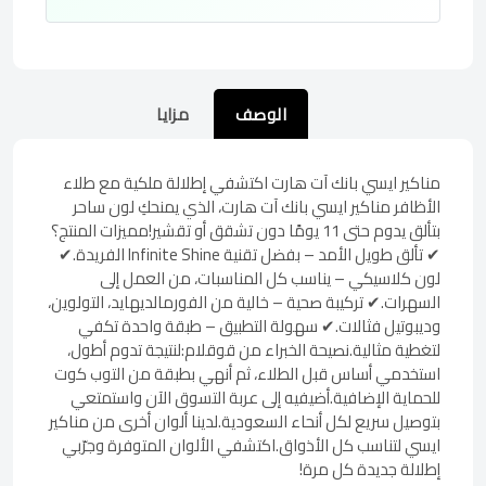
الوصف
مزايا
مناكير ايسي بانك آت هارت اكتشفي إطلالة ملكية مع طلاء
الأظافر مناكير ايسي بانك آت هارت، الذي يمنحكِ لون ساحر
بتألق يدوم حتى 11 يومًا دون تشقق أو تقشير!مميزات المنتج؟
✔ تألق طويل الأمد – بفضل تقنية Infinite Shine الفريدة.✔
لون كلاسيكي – يناسب كل المناسبات، من العمل إلى
السهرات.✔ تركيبة صحية – خالية من الفورمالديهايد، التولوين،
وديبوتيل فثالات.✔ سهولة التطبيق – طبقة واحدة تكفي
لتغطية مثالية.نصيحة الخبراء من قوقلام:لنتيجة تدوم أطول،
استخدمي أساس قبل الطلاء، ثم أنهي بطبقة من التوب كوت
للحماية الإضافية.أضيفيه إلى عربة التسوق الآن واستمتعي
بتوصيل سريع لكل أنحاء السعودية.لدينا ألوان أخرى من مناكير
ايسي لتناسب كل الأذواق.اكتشفي الألوان المتوفرة وجرّبي
إطلالة جديدة كل مرة!