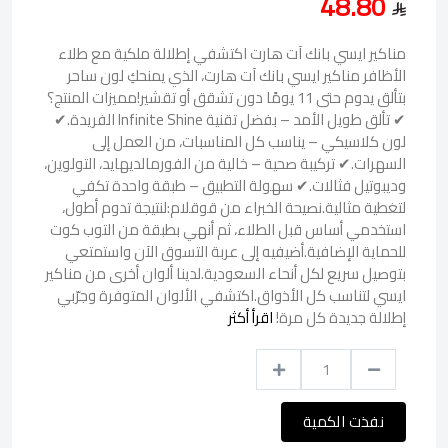
48.80
مناكير ايسي بانك آت هارت اكتشفي إطلالة ملكية مع طلاء
الأظافر مناكير ايسي بانك آت هارت، الذي يمنحكِ لون ساحر
بتألق يدوم حتى 11 يومًا دون تشقق أو تقشير!مميزات المنتج؟
✔ تألق طويل الأمد – بفضل تقنية Infinite Shine الفريدة.✔
لون كلاسيكي – يناسب كل المناسبات، من العمل إلى
السهرات.✔ تركيبة صحية – خالية من الفورمالديهايد، التولوين،
وديبوتيل فثالات.✔ سهولة التطبيق – طبقة واحدة تكفي
لتغطية مثالية.نصيحة الخبراء من قوقلام:لنتيجة تدوم أطول،
استخدمي أساس قبل الطلاء، ثم أنهي بطبقة من التوب كوت
للحماية الإضافية.أضيفيه إلى عربة التسوق الآن واستمتعي
بتوصيل سريع لكل أنحاء السعودية.لدينا ألوان أخرى من مناكير
ايسي لتناسب كل الأذواق.اكتشفي الألوان المتوفرة وجرّبي
إطلالة جديدة كل مرة!
اقرأ أكثر
نفذت الكمية