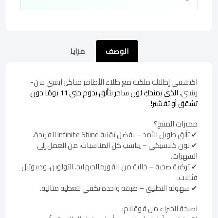
الوصف
مزايا
اكتشفي إطلالة ملكية مع طلاء الأظافر مناكير ايسي سن-
رينيتي
، الذي يمنحكِ لون ساحر بتألق يدوم حتى 11 يومًا دون
تشقق أو تقشير!
مميزات المنتج؟
✔ تألق طويل الأمد – بفضل تقنية Infinite Shine الفريدة.
✔ لون كلاسيكي – يناسب كل المناسبات، من العمل إلى
السهرات.
✔ تركيبة صحية – خالية من الفورمالديهايد، التولوين، وديبوتيل
فثالات.
✔ سهولة التطبيق – طبقة واحدة تكفي لتغطية مثالية.
نصيحة الخبراء من قوقلام: