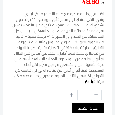
48.80
اكتشفي إطلالة ملكية مع طلاء الأظافر مناكير ايسي سن-
رينيتي، الذي يمنحكِ لون ساحر بتألق يدوم حتى 11 يومًا دون
تشقق أو تقشير! مميزات المنتج؟ ✔ تألق طويل الأمد – بفضل
تقنية Infinite Shine الفريدة. ✔ لون كلاسيكي – يناسب كل
المناسبات، من العمل إلى السهرات. ✔ تركيبة صحية – خالية
من الفورمالديهايد، التولوين، وديبوتيل فثالات. ✔ سهولة
التطبيق – طبقة واحدة تكفي لتغطية مثالية. نصيحة الخبراء
من قوقلام: لنتيجة تدوم أطول، استخدمي أساس قبل الطلاء،
ثم أنهي بطبقة من التوب كوت للحماية الإضافية. أضيفيه إلى
عربة التسوق الآن واستمتعي بتوصيل سريع لكل أنحاء
السعودية. لدينا ألوان أخرى من مناكير او بي اي لتناسب كل
الأذواق. اكتشفي الألوان المتوفرة وجرّبي إطلالة جديدة كل
مرة!
اقرأ أكثر
نفذت الكمية