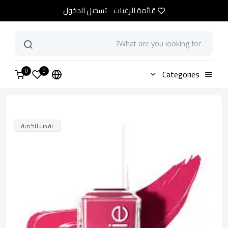
قائمة الرغبات
تسجيل الدخول
0
الرئيسية
Categories
متجر
مناكير ايسي سن-رينيتي
0
نفذت الكمية