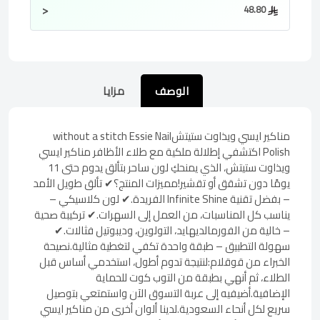
<
48.80
الوصف
مزايا
مناكير ايسي ويذاوت ستيتشwithout a stitch Essie Nail
Polish اكتشفي إطلالة ملكية مع طلاء الأظافر مناكير ايسي
ويذاوت ستيتش، الذي يمنحكِ لون ساحر بتألق يدوم حتى 11
يومًا دون تشقق أو تقشير!مميزات المنتج؟✔ تألق طويل الأمد
– بفضل تقنية Infinite Shine الفريدة.✔ لون كلاسيكي –
يناسب كل المناسبات، من العمل إلى السهرات.✔ تركيبة صحية
– خالية من الفورمالديهايد، التولوين، وديبوتيل فثالات.✔
سهولة التطبيق – طبقة واحدة تكفي لتغطية مثالية.نصيحة
الخبراء من قوقلام:لنتيجة تدوم أطول، استخدمي أساس قبل
الطلاء، ثم أنهي بطبقة من التوب كوت للحماية
الإضافية.أضيفيه إلى عربة التسوق الآن واستمتعي بتوصيل
سريع لكل أنحاء السعودية.لدينا ألوان أخرى من مناكير ايسي