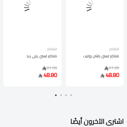
المناكير
المناكير
مناكير ايسي راشن روليت
مناكير ايسي ريلي ريد
61.00
61.00
48.80
48.80
اشترى الآخرون أيضًا