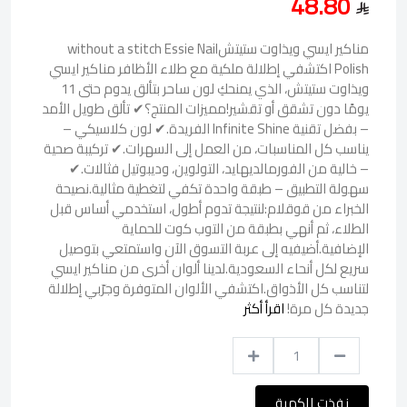
48.80
مناكير ايسي ويذاوت ستيتشwithout a stitch Essie Nail
Polish اكتشفي إطلالة ملكية مع طلاء الأظافر مناكير ايسي
ويذاوت ستيتش، الذي يمنحكِ لون ساحر بتألق يدوم حتى 11
يومًا دون تشقق أو تقشير!مميزات المنتج؟✔ تألق طويل الأمد
– بفضل تقنية Infinite Shine الفريدة.✔ لون كلاسيكي –
يناسب كل المناسبات، من العمل إلى السهرات.✔ تركيبة صحية
– خالية من الفورمالديهايد، التولوين، وديبوتيل فثالات.✔
سهولة التطبيق – طبقة واحدة تكفي لتغطية مثالية.نصيحة
الخبراء من قوقلام:لنتيجة تدوم أطول، استخدمي أساس قبل
الطلاء، ثم أنهي بطبقة من التوب كوت للحماية
الإضافية.أضيفيه إلى عربة التسوق الآن واستمتعي بتوصيل
سريع لكل أنحاء السعودية.لدينا ألوان أخرى من مناكير ايسي
لتناسب كل الأذواق.اكتشفي الألوان المتوفرة وجرّبي إطلالة
جديدة كل مرة!
اقرأ أكثر
نفذت الكمية