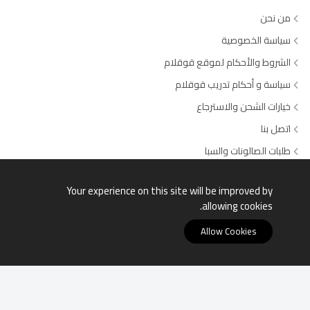
من نحن
سياسة الخصوصية
الشروط والأحكام لموقع قوقلام
سياسة و أحكام تدريب قوقلام
خيارات الشحن والاسترجاع
اتصل بنا
طلبات الصالونات والسبا
وسائل الدفع المتاحة
Your experience on this site will be improved by
allowing cookies.
Allow Cookies
قوقلام © جميع الحقوق محفوظة السجل التجاري: 4030504649 -
الرقم الضريبي:311600521500003