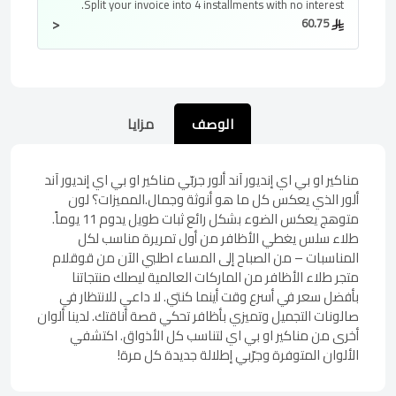
Split your invoice into
4 installments
with no interest.
<
60.75
الوصف
مزايا
مناكير او بي اي إنديور آند ألور جربّي مناكير او بي اي إنديور آند
ألور الذي يعكس كل ما هو أنوثة وجمال.المميزات؟ لون
متوهج يعكس الضوء بشكل رائع ثبات طويل يدوم 11 يوماً.
طلاء سلس يغطي الأظافر من أول تمريرة مناسب لكل
المناسبات – من الصباح إلى المساء اطلبي الآن من قوقلام
متجر طلاء الأظافر من الماركات العالمية ليصلك منتجاتنا
بأفضل سعر في أسرع وقت أينما كنتي. لا داعي للانتظار في
صالونات التجميل وتميزي بأظافر تحكي قصة أناقتك. لدينا ألوان
أخرى من مناكير او بي اي لتناسب كل الأذواق. اكتشفي
الألوان المتوفرة وجرّبي إطلالة جديدة كل مرة!