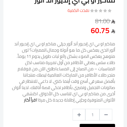
مناكير او بي اي إنديور آند ألور
نفذت الكمية
81.00
60.75
مناكير او بي اي إنديور آند ألور جربّي مناكير او بي اي إنديور آند
ألور الذي يعكس كل ما هو أنوثة وجمال.المميزات؟ لون
متوهج يعكس الضوء بشكل رائع ثبات طويل يدوم 11 يوماً.
طلاء سلس يغطي الأظافر من أول تمريرة مناسب لكل
المناسبات – من الصباح إلى المساءاطلبي الآن من قوقلام
متجر طلاء الأظافر من الماركات العالمية ليصلك منتجاتنا
بأفضل سعر في أسرع وقت أينما كنتي. لا داعي للانتظار في
صالونات التجميل وتميزي بأظافر تحكي قصة أناقتك. لدينا ألوان
أخرى من مناكير او بي اي لتناسب كل الأذواق. اكتشفي
الألوان المتوفرة وجرّبي إطلالة جديدة كل مرة!
اقرأ أكثر