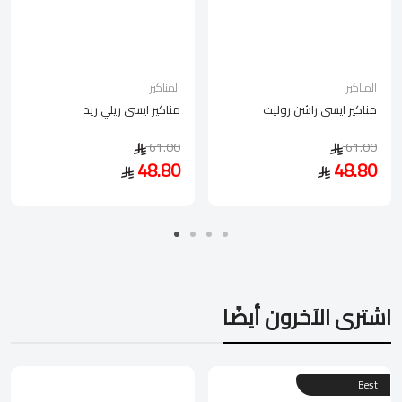
المناكير
المناكير
مناكير ايسي راشن روليت
مناكير ايسي ريلي ريد
61.00
61.00
48.80
48.80
اشترى الآخرون أيضًا
Best