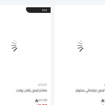
Best
المناكير
ايسي بيرفكتلي بيكيولر
مناكير ايسي راشن روليت
61.00