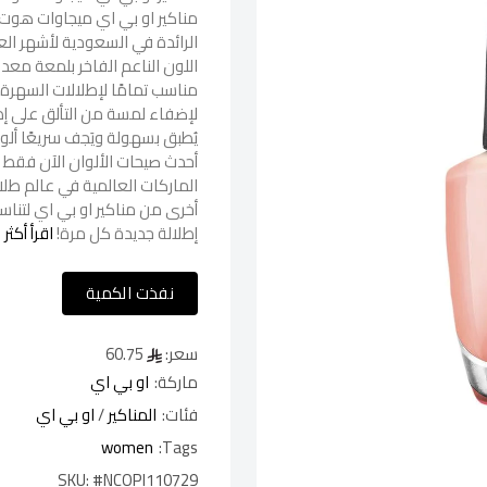
مناكير او بي اي ميجاوات هوت ا
الرائدة في السعودية لأشهر الع
اللون الناعم الفاخر بلمعة معد
مناسب تمامًا لإطلالات السهرة و
يُطبق بسهولة ويَجف سريعًا 
أحدث صيحات الألوان الآن فقط 
الماركات العالمية في عالم طلاء
أخرى من مناكير او بي اي لتناس
إطلالة جديدة كل مرة!
اقرأ أكثر
نفذت الكمية
سعر:
60.75
ماركة:
او بي اي
فئات:
المناكير
/
او بي اي
women
Tags:
SKU:
#NCOPI110729