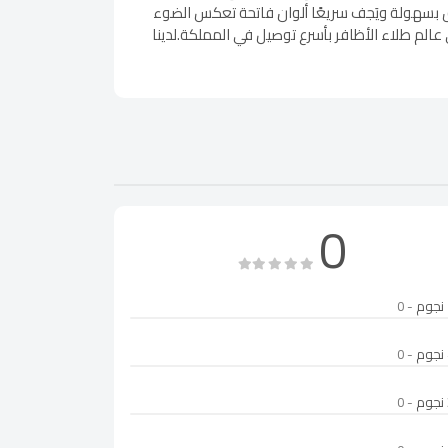
ن ارتداؤه يوميًا لإضفاء لمسة من التألق على إطلالتك.تركيبة عالية الجودة ثبات يدوم حتى 7 أيام يُطبق بسهولة ويَجف سريعًا ألوان فاتحة تعكس الضوء
لم طلاء الأظافر بأسرع توصيل في المملكة.لدينا
0
- 0
- 0
- 0