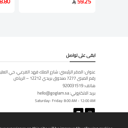
8.80
59.25
ابقى على تواصل
عنوان:
المقر الرئيسي: شارع الملك فهد الفرعي، حي العليا
رقم المبنى 7277 صندوق بريدي 12212 – الرياض
هاتف:
920031519
بريد الالكتروني:
hello@goglam.sa
Saturday- Friday:
8:00 AM - 12:00 AM