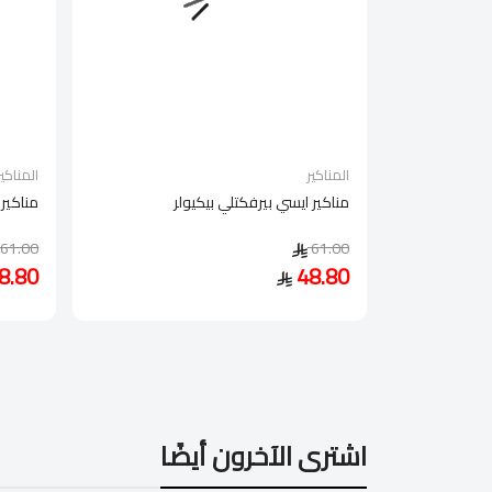
المناكير
المناكير
مناكير ايسي بيرفكتلي بيكيولر
مناكير 
61.00
61.00
8.80
48.80
اشترى الآخرون أيضًا