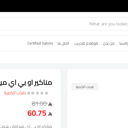
السبا
من نحن
قوقلام للتدريب
اتصل بنا
Certified Salons
مناكير او بي اي م
نفذت الكمية
نفذت الكمية
81.00
60.75
مناكير او بي اي ميجاوات هوت 