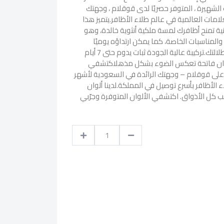
لشهيرة ، المتوفر حصريًا لدى قوقلام ، وجهتك
لامات العالمية في عالم طلاء الأظافر.يتميز هذا
نية تمنح أظافرك لمسة ملكية أنثوية خالدة، وهو
المناسبات الخاصة، كما يمكن ارتداؤه يوميًا
لإضفاء لمسة من التألق على إطلالتك.تركيبة عالية الجودة ثبات يدوم حتى 7 أيام
ألوان فاتحة تعكس الضوء بشكل مذهلاكتشفي
على قوقلام – وجهتك الرائدة في السعودية لأشهر
 الأظافر بأسرع توصيل في المملكة.لدينا ألوان
ب كل الأذواق. اكتشفي الألوان المتوفرة وجرّبي