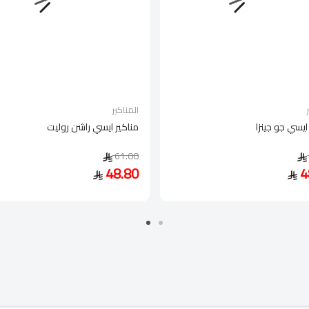
المناكير
ايسي جو جينزا
مناكير ايسي راشن روليت
61.00
48.80
4