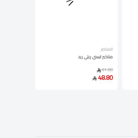
المناكير
مناكير ايسي ريلي ريد
61.00
48.80