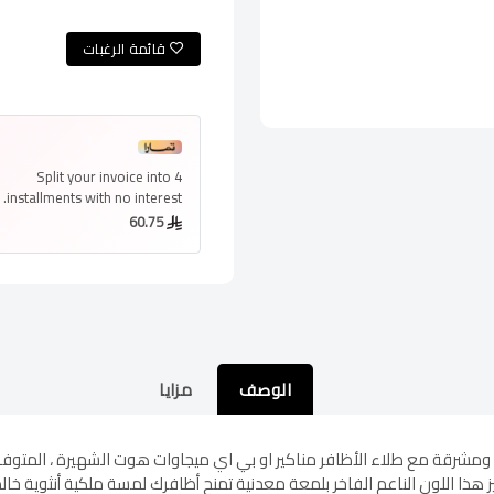
قائمة الرغبات
Split your invoice into
4
installments
with no interest.
60.75
الوصف
مزايا
ومشرقة مع طلاء الأظافر مناكير او بي اي ميجاوات هوت الشهيرة ، المتوفر 
ز هذا اللون الناعم الفاخر بلمعة معدنية تمنح أظافرك لمسة ملكية أنثوية خا