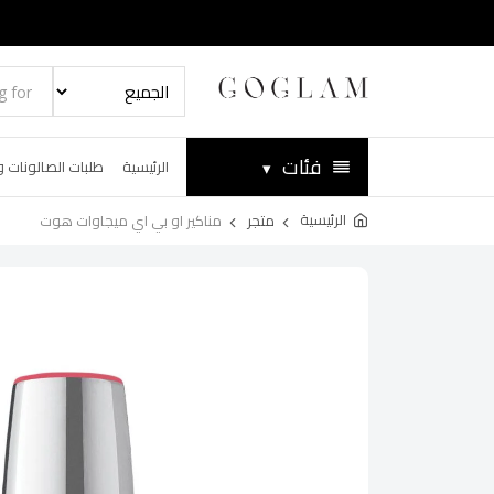
فئات
▾
الرئيسية
طلبات الصالونات و
الرئيسية
متجر
مناكير او بي اي ميجاوات هوت